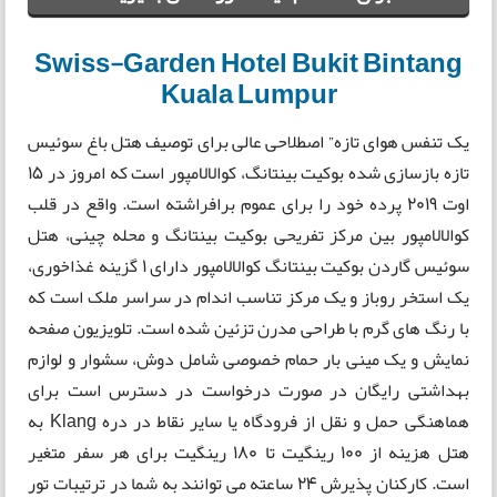
Swiss-Garden Hotel Bukit Bintang
Kuala Lumpur
یک تنفس هوای تازه” اصطلاحی عالی برای توصیف هتل باغ سوئیس
تازه بازسازی شده بوکیت بینتانگ، کوالالامپور است که امروز در 15
اوت 2019 پرده خود را برای عموم برافراشته است. واقع در قلب
کوالالامپور بین مرکز تفریحی بوکیت بینتانگ و محله چینی، هتل
سوئیس گاردن بوکیت بینتانگ کوالالامپور دارای 1 گزینه غذاخوری،
یک استخر روباز و یک مرکز تناسب اندام در سراسر ملک است که
با رنگ های گرم با طراحی مدرن تزئین شده است. تلویزیون صفحه
نمایش و یک مینی بار حمام خصوصی شامل دوش، سشوار و لوازم
بهداشتی رایگان در صورت درخواست در دسترس است برای
هماهنگی حمل و نقل از فرودگاه یا سایر نقاط در دره Klang به
هتل هزینه از 100 رینگیت تا 180 رینگیت برای هر سفر متغیر
است. کارکنان پذیرش 24 ساعته می توانند به شما در ترتیبات تور