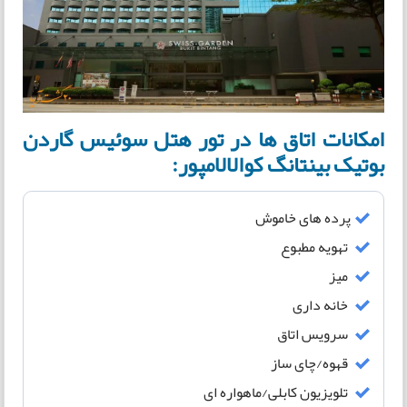
امکانات اتاق ها در تور هتل سوئیس گاردن
بوتیک بینتانگ کوالالامپور:
پرده های خاموش
تهویه مطبوع
میز
خانه داری
سرویس اتاق
قهوه/چای ساز
تلویزیون کابلی/ماهواره ای