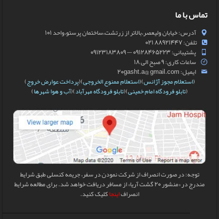
تماس با ما
آدرس: خیابان ولیعصر،بالاتر از زرتشت،ساختمان پرستو،واحد 101
تلفن: 88921447 021
پشتیبانی: 09128465223 — 09123183809
ساعات کاری: 9 صبح الی 18
ایمیل: 20gasht.a@ gmail.com
(
استعلام مجوز آژانس
)(
استعلام ممنوع الخروجی
)(
پرداخت عوارض خروج
)
(
تابلو فرودگاه امام خمینی
)(
تابلو فرودگاه مهرآباد
)(
آب و هوا شهرها
)
توجه: در صورت انصراف از شرکت نمودن در سفر، جریمه کنسلی طبق شرایط
مندرج در «منشور 20 گشت آریا» از مسافر دریافت خواهد شد. برای مطالعه شرایط
انصراف
اینجا
کلیک کنید.