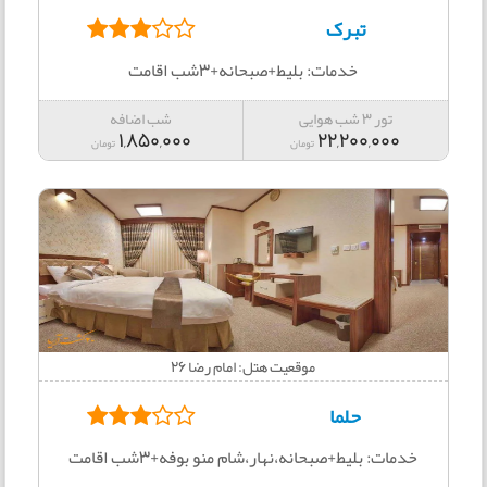
تبرک
خدمات: بلیط+صبحانه+3شب اقامت
تور 3 شب هوایی
شب اضافه
1,850,000
22,200,000
تومان
تومان
موقعیت هتل: امام رضا 26
حلما
خدمات: بلیط+صبحانه،نهار،شام منو بوفه+3شب اقامت