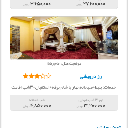
3,650,000
27,600,000
تومان
تومان
موقعیت هتل: امام رضا1
رز درویشی
خدمات: بلیط+صبحانه،نهار یا شام بوفه+استقبال+3شب اقامت
تور 3 شب هوایی
شب اضافه
4,850,000
31,200,000
تومان
تومان
توضیحات: