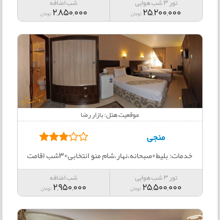
تور 3 شب هوایی
شب اضافه
2,850,000
25,200,000
تومان
تومان
موقعیت هتل: بازار رضا
منجی
خدمات: بلیط+صبحانه،نهار،شام منو انتخابی+3شب اقامت
تور 3 شب هوایی
شب اضافه
2,950,000
25,500,000
تومان
تومان