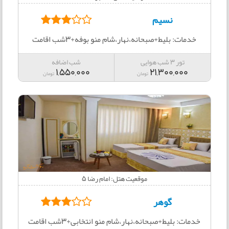
نسیم
خدمات: بلیط+صبحانه،نهار،شام منو بوفه+3شب اقامت
تور 3 شب هوایی
شب اضافه
1,550,000
21,300,000
تومان
تومان
موقعیت هتل: امام رضا 5
گوهر
خدمات: بلیط+صبحانه،نهار،شام منو انتخابی+3شب اقامت