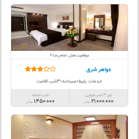
موقعیت هتل: امام رضا 6
جواهر شرق
خدمات: بلیط+صبحانه+3شب اقامت
تور 3 شب هوایی
شب اضافه
1,450,000
21,000,000
تومان
تومان