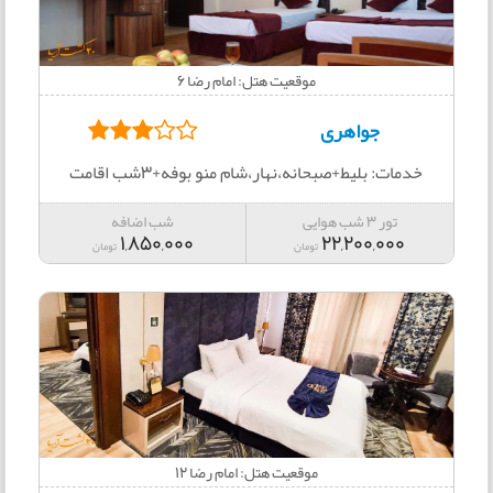
موقعیت هتل: امام رضا 6
جواهری
خدمات: بلیط+صبحانه،نهار،شام منو بوفه+3شب اقامت
تور 3 شب هوایی
شب اضافه
1,850,000
22,200,000
تومان
تومان
موقعیت هتل: امام رضا 12