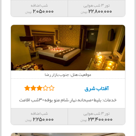
تور 3 شب هوایی
شب اضافه
2,050,000
22,800,000
تومان
تومان
موقعیت هتل: جنوب بازار رضا
آفتاب شرق
خدمات: بلیط+صبحانه،نهار،شام منو بوفه+3شب اقامت
تور 3 شب هوایی
شب اضافه
2,250,000
23,400,000
تومان
تومان