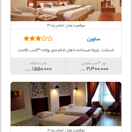
موقعیت هتل: امام رضا 12
ساوین
خدمات: بلیط+صبحانه،ناهار،شام منو بوفه+3شب اقامت
تور 3 شب هوایی
شب اضافه
1,550,000
21,300,000
تومان
تومان
موقعیت هتل: امام رضا 8