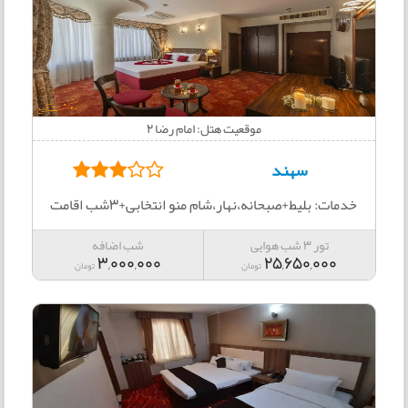
موقعیت هتل: امام رضا 2
سهند
خدمات: بلیط+صبحانه،نهار،شام منو انتخابی+3شب اقامت
تور 3 شب هوایی
شب اضافه
3,000,000
25,650,000
تومان
تومان