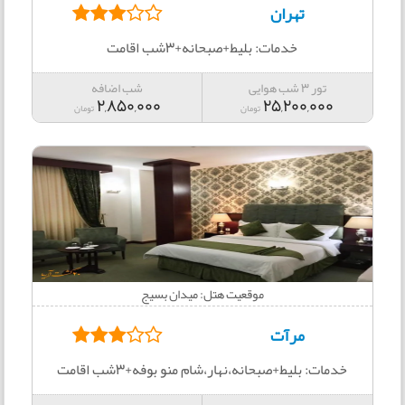
تهران
خدمات: بلیط+صبحانه+3شب اقامت
تور 3 شب هوایی
شب اضافه
2,850,000
25,200,000
تومان
تومان
موقعیت هتل: میدان بسیج
مرآت
خدمات: بلیط+صبحانه،نهار،شام منو بوفه+3شب اقامت