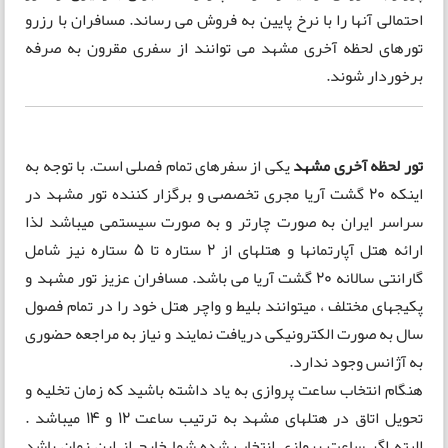
احتمالی آنها را با نرخ پایین به فروش می رساند. مسافران با رزرو
تورهای لحظه آخری مشهد می توانند از سفری مقرون به صرفه
برخوردار شوند.
تور لحظه آخری مشهد
یکی از سفرهای تمام فصلی است. با توجه به
اینکه 20 گشت آریا مجری تخصصی و برگزار کننده تور مشهد در
سراسر ایران به صورت چارتر و به صورت سیستمی میباشد لذا
ارائه هتل آپارتمانها و هتلهای از 2 ستاره تا 5 ستاره نیز شامل
گارانتی سالانه 20 گشت آریا می باشد. مسافران عزیز تور مشهد و
پکیجهای مختلف ، میتوانند بلیط و واچر هتل خود را در تمام فصول
سال به صورت الکترونیکی دریافت نمایند و نیاز به مراجعه حضوری
به آژانس وجود ندارد.
هنگام انتخاب ساعت پروازی به یاد داشته باشيد كه زمان تخليه و
تحويل اتاق در هتلهای مشهد به ترتیب ساعت 12 و 14 ميباشد .
البته اگر ساعت پروازی انتخاب شده شما خارج از اين زمان باشد