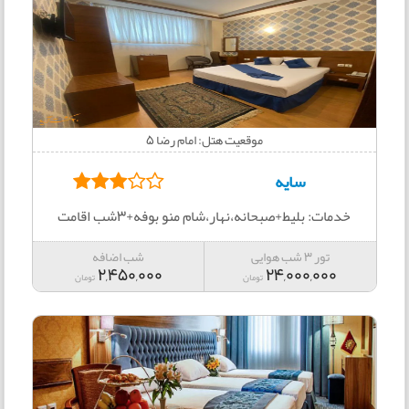
موقعیت هتل: امام رضا 5
سایه
خدمات: بلیط+صبحانه،نهار،شام منو بوفه+3شب اقامت
تور 3 شب هوایی
شب اضافه
2,450,000
24,000,000
تومان
تومان