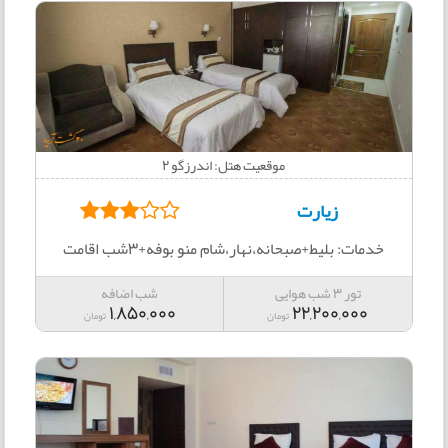
موقعیت هتل: اندرزگو 2
زیارت
خدمات: بلیط+صبحانه،نهار،شام منو بوفه+3شب اقامت
تور 3 شب هوایی
شب اضافه
1,850,000
22,200,000
تومان
تومان