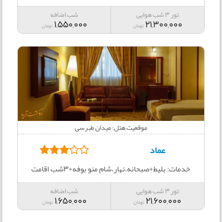
تور 3 شب هوایی
شب اضافه
1,550,000
21,300,000
تومان
تومان
موقعیت هتل: میدان طبرسی
عماد
خدمات: بلیط+صبحانه،نهار،شام منو بوفه+3شب اقامت
تور 3 شب هوایی
شب اضافه
1,650,000
21,600,000
تومان
تومان