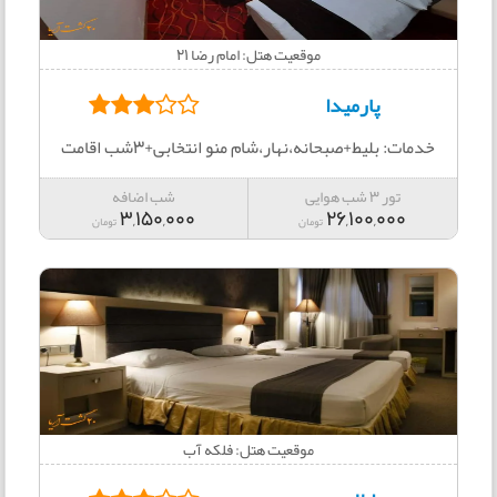
موقعیت هتل: امام رضا 21
پارمیدا
خدمات: بلیط+صبحانه،نهار،شام منو انتخابی+3شب اقامت
تور 3 شب هوایی
شب اضافه
3,150,000
26,100,000
تومان
تومان
موقعیت هتل: فلکه آب