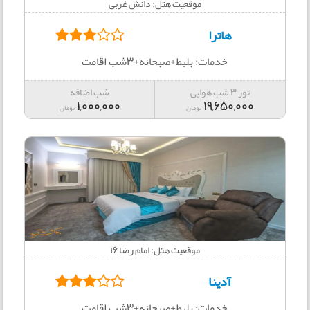
موقعیت هتل: دانش غربی
هاترا
خدمات: بلیط+صبحانه+3شب اقامت
تور 3 شب هوایی
شب اضافه
1,000,000
19,650,000
تومان
تومان
موقعیت هتل: امام رضا 16
آدینا
خدمات: بلیط+صبحانه+3شب اقامت