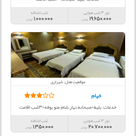
تور 3 شب هوایی
شب اضافه
1,000,000
19,650,000
تومان
تومان
موقعیت هتل: شیرازی
خیام
خدمات: بلیط+صبحانه،نهار،شام منو بوفه+3شب اقامت
تور 3 شب هوایی
شب اضافه
1,350,000
20,700,000
تومان
تومان