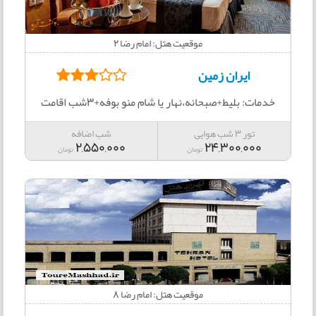
موقعیت هتل: امام رضا 2
ایران زمین
خدمات: بلیط+صبحانه،نهار یا شام منو بوفه+3شب اقامت
تور 3 شب هوایی
شب اضافه
2,550,000
24,300,000
تومان
تومان
موقعیت هتل: امام رضا 8