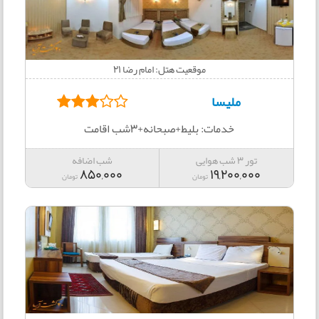
موقعیت هتل: امام رضا 21
ملیسا
خدمات: بلیط+صبحانه+3شب اقامت
تور 3 شب هوایی
شب اضافه
850,000
19,200,000
تومان
تومان