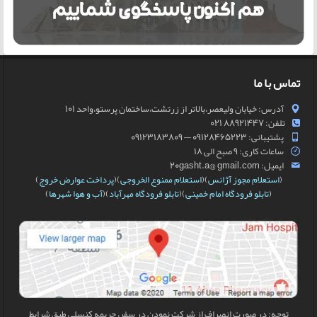
تماس با ما
آدرس: خیابان ولیعصر،بالاتر از زرتشت،ساختمان پرستو،واحد 101
تلفن: 88921447 021
پشتیبانی: 09128465223 — 09123183809
ساعات کاری: 9 صبح الی 18
ایمیل: 20gasht.a@ gmail.com
(
استعلام مجوز آژانس
)(
استعلام ممنوع الخروجی
)(
پرداخت عوارض خروج
)
(
تابلو فرودگاه امام خمینی
)(
تابلو فرودگاه مهرآباد
)(
آب و هوا شهرها
)
توجه: در صورت انصراف از شرکت نمودن در سفر، جریمه کنسلی طبق شرایط