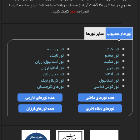
مندرج در «منشور 20 گشت آریا» از مسافر دریافت خواهد شد. برای مطالعه شرایط
انصراف
اینجا
کلیک کنید.
تورهای محبوب
سایر تورها
تور کیش
تور روسیه
تور قشم
تور تایلند
تور مشهد
تور استانبول ارزان
تور دبی
تور آنتالیا ارزان
تور آنتالیا
تور دبی ارزان
تور استانبول
تور کربلا و نجف
تور کوش آداسی
تورهای گرجستان
همه تورهای داخلی
همه تورهای خارجی
تورهای لحظه آخری
همه تورهای ارزان