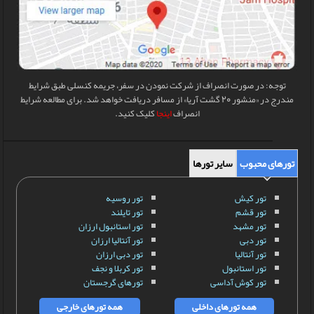
توجه: در صورت انصراف از شرکت نمودن در سفر، جریمه کنسلی طبق شرایط
مندرج در «منشور 20 گشت آریا» از مسافر دریافت خواهد شد. برای مطالعه شرایط
انصراف
اینجا
کلیک کنید.
تورهای محبوب
سایر تورها
تور کیش
تور روسیه
تور قشم
تور تایلند
تور مشهد
تور استانبول ارزان
تور دبی
تور آنتالیا ارزان
تور آنتالیا
تور دبی ارزان
تور استانبول
تور کربلا و نجف
تور کوش آداسی
تورهای گرجستان
همه تورهای داخلی
همه تورهای خارجی