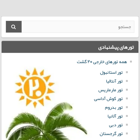
تورهای پیشنهادی
همه تورهای خارجی 20 گشت
تور استانبول
تور آنتالیا
تور مارماریس
تور کوش آداسی
تور بدروم
تور آلانیا
تور دبی
تور گرجستان