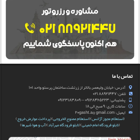
تماس با ما
آدرس: خیابان ولیعصر،بالاتر از زرتشت،ساختمان پرستو،واحد 101
تلفن: 88921447 021
پشتیبانی: 09128465223 — 09123183809
ساعات کاری: 9 صبح الی 18
ایمیل: 20gasht.a@ gmail.com
(
استعلام مجوز آژانس
)(
استعلام ممنوع الخروجی
)(
پرداخت عوارض خروج
)
(
تابلو فرودگاه امام خمینی
)(
تابلو فرودگاه مهرآباد
)(
آب و هوا شهرها
)