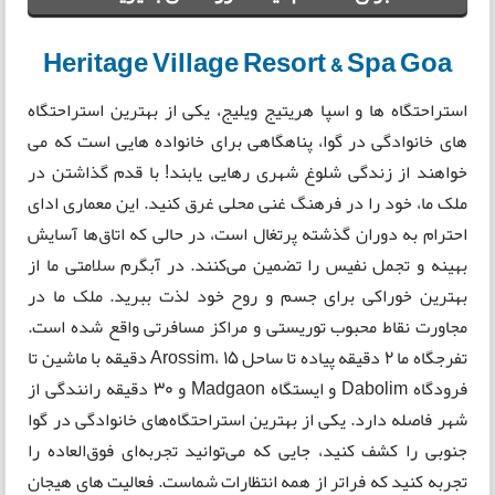
Heritage Village Resort & Spa Goa
استراحتگاه ها و اسپا هریتیج ویلیج، یکی از بهترین استراحتگاه
های خانوادگی در گوا، پناهگاهی برای خانواده هایی است که می
خواهند از زندگی شلوغ شهری رهایی یابند! با قدم گذاشتن در
ملک ما، خود را در فرهنگ غنی محلی غرق کنید. این معماری ادای
احترام به دوران گذشته پرتغال است، در حالی که اتاق‌ها آسایش
بهینه و تجمل نفیس را تضمین می‌کنند. در آبگرم سلامتی ما از
بهترین خوراکی برای جسم و روح خود لذت ببرید. ملک ما در
مجاورت نقاط محبوب توریستی و مراکز مسافرتی واقع شده است.
تفرجگاه ما 2 دقیقه پیاده تا ساحل Arossim، 15 دقیقه با ماشین تا
فرودگاه Dabolim و ایستگاه Madgaon و 30 دقیقه رانندگی از
شهر فاصله دارد. یکی از بهترین استراحتگاه‌های خانوادگی در گوا
جنوبی را کشف کنید، جایی که می‌توانید تجربه‌ای فوق‌العاده را
تجربه کنید که فراتر از همه انتظارات شماست. فعالیت های هیجان