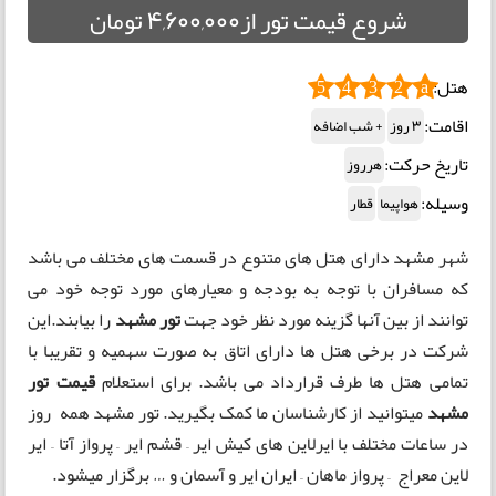
شروع قیمت تور از4,600,000 تومان
هتل:
5
4
3
2
a
اقامت:
3 روز
+ شب اضافه
تاریخ حرکت:
هرروز
وسیله:
هواپیما
قطار
شهر مشهد دارای هتل های متنوع در قسمت های مختلف می باشد
که مسافران با توجه به بودجه و معیارهای مورد توجه خود می
توانند از بین آنها گزینه مورد نظر خود جهت
تور مشهد
را بیابند.این
شرکت در برخی هتل ها دارای اتاق به صورت سهمیه و تقریبا با
تمامی هتل ها طرف قرارداد می باشد. برای استعلام
قیمت تور
مشهد
میتوانید از کارشناسان ما کمک بگیرید. تور مشهد همه روز
در ساعات مختلف با ایرلاین های کیش ایر – قشم ایر – پرواز آتا – ایر
لاین معراج – پرواز ماهان – ایران ایر و آسمان و … برگزار میشود.