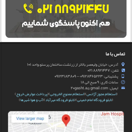
تماس با ما
آدرس: خیابان ولیعصر،بالاتر از زرتشت،ساختمان پرستو،واحد 101
تلفن: 88921447 021
پشتیبانی: 09128465223 — 09123183809
ساعات کاری: 9 صبح الی 18
ایمیل: 20gasht.a@ gmail.com
(
استعلام مجوز آژانس
)(
استعلام ممنوع الخروجی
)(
پرداخت عوارض خروج
)
(
تابلو فرودگاه امام خمینی
)(
تابلو فرودگاه مهرآباد
)(
آب و هوا شهرها
)