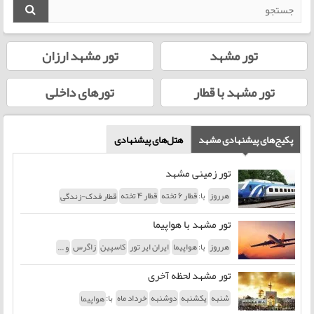
تور مشهد
تور مشهد ارزان
تور مشهد با قطار
تورهای داخلی
پکیج‌های پیشنهادی مشهد
هتل‌های پیشنهادی
تور زمینی مشهد
با:
هرروز
قطار 6 تخته
قطار 4 تخته
قطار فدک-زندگی
تور مشهد با هواپیما
با:
هرروز
هواپیما
ایران ایر تور
کاسپین
زاگرس
و ...
تور مشهد لحظه آخری
با:
شنبه
یکشنبه
دوشنبه
خرداد ماه
هواپیما