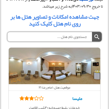
تا خروج 1403/09/30به شرح زیر میباشد.
جهت مشاهده امکانات و تصاویر هتل ها بر
روی نام هتل کلیک کنید
موقعیت هتل: امام رضا 21
ملیسا
خدمات: بلیط+صبحانه+2شب اقامت