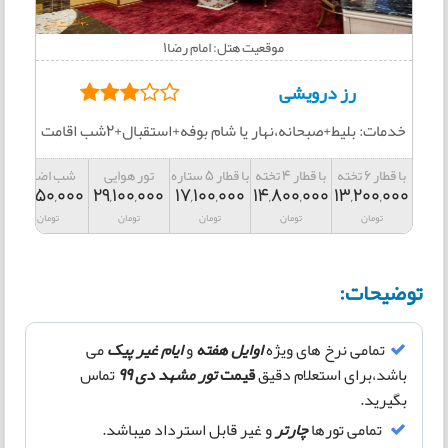
موقعیت هتل: امام رضا1
رز درویشی
خدمات: بلیط+صبحانه،نهار یا شام بوفه+استقبال+2شب اقامت
با قطار 6 تخته
با قطار 4 تخته
با قطار 5 ستاره
تور هوایی
شب اضافه
4,850,000
29,100,000
17,100,000
14,800,000
13,200,000
تومان
تومان
تومان
تومان
تومان
توضیحات:
تمامی نرخ های ویژه
اوایل هفته
و
ایام غیر پیک
می
باشد،برای استعلام دقیق
قیمت
تور مشهد دی 99
تماس
بگیرید.
تمامی تورها
چارتر
و غیر قابل استرداد میباشد.