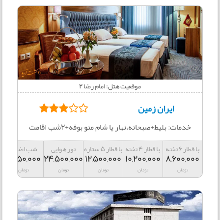
موقعیت هتل: امام رضا 2
ایران زمین
خدمات: بلیط+صبحانه،نهار یا شام منو بوفه+2شب اقامت
با قطار 6 تخته
با قطار 4 تخته
با قطار 5 ستاره
تور هوایی
شب اضافه
2,550,000
24,500,000
12,500,000
10,200,000
8,600,000
تومان
تومان
تومان
تومان
تومان