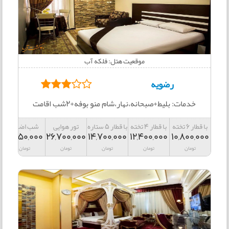
موقعیت هتل: فلکه آب
رضویه
خدمات: بلیط+صبحانه،نهار،شام منو بوفه+2شب اقامت
با قطار 6 تخته
با قطار 4 تخته
با قطار 5 ستاره
تور هوایی
شب اضافه
3,650,000
26,700,000
14,700,000
12,400,000
10,800,000
تومان
تومان
تومان
تومان
تومان