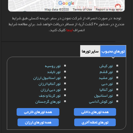
توجه: در صورت انصراف از شرکت نمودن در سفر، جریمه کنسلی طبق شرایط
مندرج در «منشور 20 گشت آریا» از مسافر دریافت خواهد شد. برای مطالعه شرایط
انصراف
اینجا
کلیک کنید.
تورهای محبوب
سایر تورها
تور کیش
تور روسیه
تور قشم
تور تایلند
تور مشهد
تور استانبول ارزان
تور دبی
تور آنتالیا ارزان
تور آنتالیا
تور دبی ارزان
تور استانبول
تور کربلا و نجف
تور کوش آداسی
تورهای گرجستان
همه تورهای داخلی
همه تورهای خارجی
تورهای لحظه آخری
همه تورهای ارزان