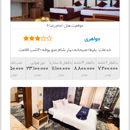
موقعیت هتل: امام رضا 6
جواهری
خدمات: بلیط+صبحانه،نهار،شام منو بوفه+2شب اقامت
با قطار 6 تخته
با قطار 4 تخته
با قطار 5 ستاره
تور هوایی
شب اضافه
1,850,000
23,100,000
11,100,000
8,800,000
7,200,000
تومان
تومان
تومان
تومان
تومان