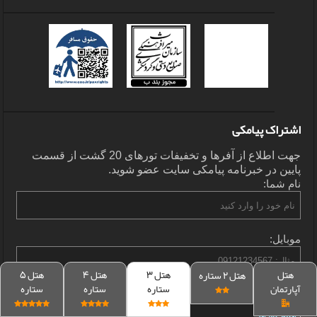
اشتراک پیامکی
جهت اطلاع از آفرها و تخفیفات تورهای 20 گشت از قسمت
پایین در خبرنامه پیامکی سایت عضو شوید.
نام شما:
موبایل:
هتل
هتل 3
هتل 4
هتل 5
هتل 2 ستاره
آپارتمان
ستاره
ستاره
ستاره
گروه: