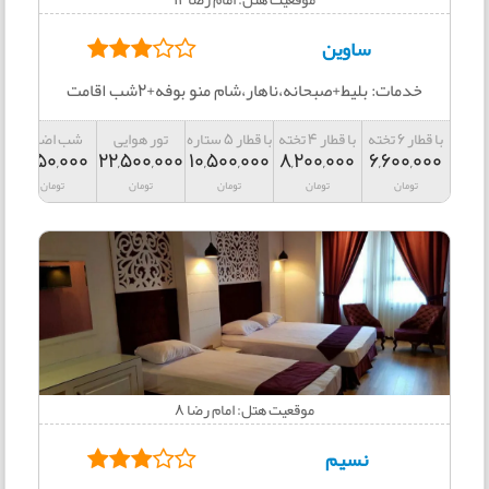
ساوین
خدمات: بلیط+صبحانه،ناهار،شام منو بوفه+2شب اقامت
با قطار 6 تخته
با قطار 4 تخته
با قطار 5 ستاره
تور هوایی
شب اضافه
1,550,000
22,500,000
10,500,000
8,200,000
6,600,000
تومان
تومان
تومان
تومان
تومان
موقعیت هتل: امام رضا 8
نسیم