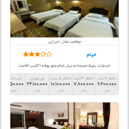
موقعیت هتل: شیرازی
خیام
خدمات: بلیط+صبحانه،نهار،شام منو بوفه+2شب اقامت
با قطار 6 تخته
با قطار 4 تخته
با قطار 5 ستاره
تور هوایی
شب اضافه
1,350,000
22,100,000
10,100,000
7,800,000
6,200,000
تومان
تومان
تومان
تومان
تومان