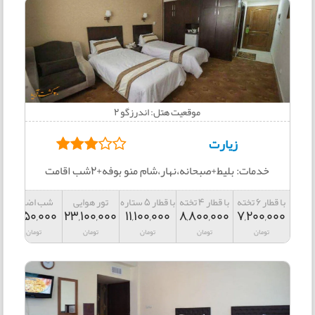
موقعیت هتل: اندرزگو 2
زیارت
خدمات: بلیط+صبحانه،نهار،شام منو بوفه+2شب اقامت
با قطار 6 تخته
با قطار 4 تخته
با قطار 5 ستاره
تور هوایی
شب اضافه
1,850,000
23,100,000
11,100,000
8,800,000
7,200,000
تومان
تومان
تومان
تومان
تومان