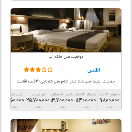
موقعیت هتل: فلکه آب
اطلس
خدمات: بلیط+صبحانه،نهار،شام منو انتخابی+2شب اقامت
با قطار 6 تخته
با قطار 4 تخته
با قطار 5 ستاره
تور هوایی
شب اضافه
3,150,000
25,700,000
13,700,000
11,400,000
9,800,000
تومان
تومان
تومان
تومان
تومان