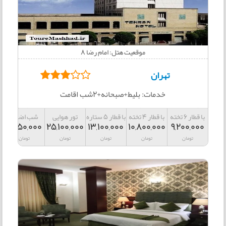
موقعیت هتل: امام رضا 8
تهران
خدمات: بلیط+صبحانه+2شب اقامت
با قطار 6 تخته
با قطار 4 تخته
با قطار 5 ستاره
تور هوایی
شب اضافه
2,850,000
25,100,000
13,100,000
10,800,000
9,200,000
تومان
تومان
تومان
تومان
تومان