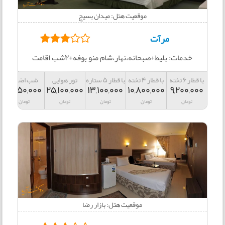
موقعیت هتل: میدان بسیج
مرآت
خدمات: بلیط+صبحانه،نهار،شام منو بوفه+2شب اقامت
با قطار 6 تخته
با قطار 4 تخته
با قطار 5 ستاره
تور هوایی
شب اضافه
2,850,000
25,100,000
13,100,000
10,800,000
9,200,000
تومان
تومان
تومان
تومان
تومان
موقعیت هتل: بازار رضا