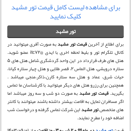
برای مشاهده لیست کامل قیمت تور مشهد
کلیک نمایید
تور مشهد
برای اطلاع از آخرین
قیمت تور مشهد
به صورت آفری میتوانید در
کانال تلگرام تور و بلیط لحظه اخری با ایدی @itc72 عضو شوید.
هتل های طرف قرارداد در این واحد گردشگری شامل هتل های 5
ستاره درویشی، هتل الماس 2، قصر طلایی و هتل چهار ستاره کیانا،
حیات شرق، عماد و هتل سه ستاره کارن،ذاکر،منجی میباشد .
همچنین برای رزرو هتل های دیگر میتوانید با کارشناسان ما تماس
بگیرید.
قیمت تور مشهد
به صورت دو شب و سه روز میباشد اما
اگر مسافران تمایل به اقامت بیشتر داشته باشند میتوانند با کانتر
های متخصص
تور مشهد
این شرکت تماس گرفته و درخواست شب
اضافه خود را مطرح نمایند.
قیمت
تور مشهد
دی ماه 99 و
2 شب و 3 روز
اقامت
و از 1403/09/01