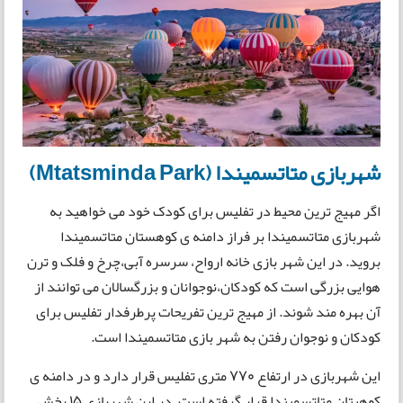
شهربازی متاتسمیندا (Mtatsminda Park)
اگر مهیج ترین محیط در تفلیس برای کودک خود می خواهید به
شهربازی متاتسمیندا بر فراز دامنه ی کوهستان متاتسمیندا
بروید. در این شهر بازی خانه ارواح، سرسره آبی،چرخ و فلک و ترن
هوایی بزرگی است که کودکان،نوجوانان و بزرگسالان می توانند از
آن بهره مند شوند. از مهیج ترین تفریحات پرطرفدار تفلیس برای
کودکان و نوجوان رفتن به شهر بازی متاتسمیندا است.
این شهربازی در ارتفاع ۷۷۰ متری تفلیس قرار دارد و در دامنه ی
کوهیتان متاتسمیندا قرار گرفته است. در این شهربازی ۱۵ بخش