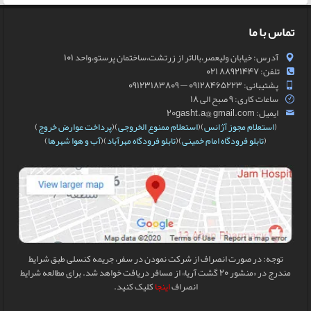
تماس با ما
آدرس: خیابان ولیعصر،بالاتر از زرتشت،ساختمان پرستو،واحد 101
تلفن: 88921447 021
پشتیبانی: 09128465223 — 09123183809
ساعات کاری: 9 صبح الی 18
ایمیل: 20gasht.a@ gmail.com
(
استعلام مجوز آژانس
)(
استعلام ممنوع الخروجی
)(
پرداخت عوارض خروج
)
(
تابلو فرودگاه امام خمینی
)(
تابلو فرودگاه مهرآباد
)(
آب و هوا شهرها
)
توجه: در صورت انصراف از شرکت نمودن در سفر، جریمه کنسلی طبق شرایط
مندرج در «منشور 20 گشت آریا» از مسافر دریافت خواهد شد. برای مطالعه شرایط
انصراف
اینجا
کلیک کنید.