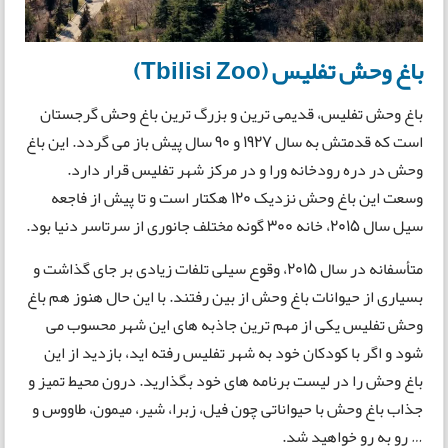
باغ وحش تفلیس (Tbilisi Zoo)
باغ وحش تفلیس، قدیمی ترین و بزرگ ترین باغ وحش گرجستان
است که قدمتش به سال 1927 و 90 سال پیش باز می گردد. این باغ
وحش در دره رودخانه ورا و در مرکز شهر تفلیس قرار دارد.
وسعت این باغ وحش نزدیک 120 هکتار است و تا پیش از فاجعه
سیل سال 2015، خانه 300 گونه مختلف جانوری از سرتاسر دنیا بود.
متأسفانه در سال 2015، وقوع سیلی تلفات زیادی بر جای گذاشت و
بسیاری از حیوانات باغ وحش از بین رفتند. با این حال هنوز هم باغ
وحش تفلیس یکی از مهم ترین جاذبه های این شهر محسوب می
شود و اگر با کودکان خود به شهر تفلیس رفته اید، بازدید از این
باغ وحش را در لیست برنامه های خود بگذارید. درون محیط تمیز و
جذاب باغ وحش با حیواناتی چون فیل، زبرا، شیر، میمون، طاووس و
… رو به رو خواهید شد.