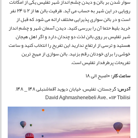
سوار شدن بر بالن و دیدن چشم انداز شهر تفلیس یکی از امکانات
رویایی در این شهر به حساب می آید. ظرفیت بالن ها از 2 تا 24 نفر
است و در بالن سواری پذیرایی مختلف ارائه می شود که قبل از
خرید بلیط حتما آن را بررسی کنید. دیدن آسمان شهر و چشم انداز
شهر تفلیس بر روی بالن لذت دو چندان دارد و اگر اهل هیجان
هستید و ترسی از ارتفاع ندارید این تفریح را انتخاب کنید و ساعت
خوشی را برای خودتان رقم بزنید. بالن سوازی از مهیج ترین
تفریحات پرطرفدار تفلیس است.
ساعت کار:
10صبح الی 18
آدرس:
گرجستان، تفلیس، خیابان دیوید آقماشنبلی 148 _ 148,
David Aghmashenebeli Ave., 0112 Tbilisi