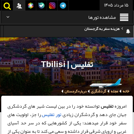
15 مرداد 1405
مشاهده تورها
کدام هواپیمایی کدام ترمینال مهرآباد؟
استرداد بلیط هواپیما در شرایط جنگی
هزینه تفریحات استانبول ۲۰۲۵
تفلیس | Tbilisi
سفر به ارمنستان | دیدنی‌ها و تجربیات جذاب
معرفی بهترین غذاهای محلی و خیابانی دبی
خانه
مجله
گردشگری
هزینه سفر به گرجستان
درباره گرجستان
هزینه سفر به تایلند
امروزه
تفلیس
توانسته خود را در بین لیست شهر های گردشگری
جهان جای دهد و گردشگران زیادی
تور تفلیس
را جزء اولویت های
سفر خود قرار میدهند؛ یکی از کشورهایی که در سر حد آسیای
غربی و اروپای شرقی قرار داشته و سعی می کند تا به عنوان یکی از