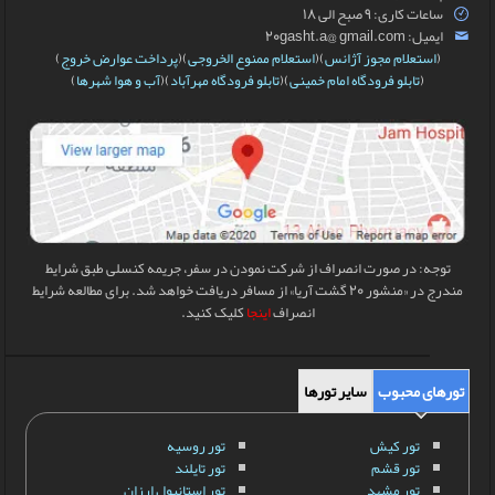
ساعات کاری: 9 صبح الی 18
ایمیل: 20gasht.a@ gmail.com
(
استعلام مجوز آژانس
)(
استعلام ممنوع الخروجی
)(
پرداخت عوارض خروج
)
(
تابلو فرودگاه امام خمینی
)(
تابلو فرودگاه مهرآباد
)(
آب و هوا شهرها
)
توجه: در صورت انصراف از شرکت نمودن در سفر، جریمه کنسلی طبق شرایط
مندرج در «منشور 20 گشت آریا» از مسافر دریافت خواهد شد. برای مطالعه شرایط
انصراف
اینجا
کلیک کنید.
تورهای محبوب
سایر تورها
تور کیش
تور روسیه
تور قشم
تور تایلند
تور مشهد
تور استانبول ارزان