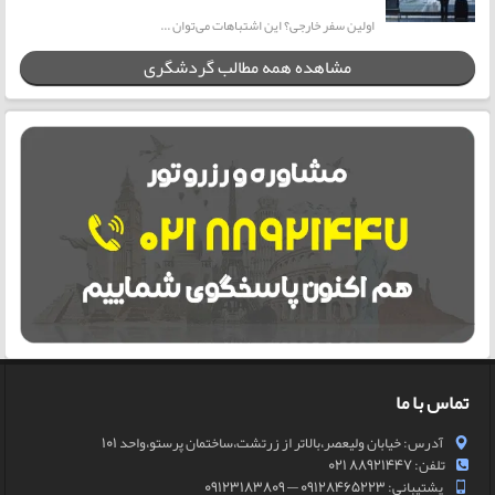
اولین سفر خارجی؟ این اشتباهات می‌توان ...
مشاهده همه مطالب گردشگری
تماس با ما
آدرس: خیابان ولیعصر،بالاتر از زرتشت،ساختمان پرستو،واحد 101
تلفن: 88921447 021
پشتیبانی: 09128465223 — 09123183809