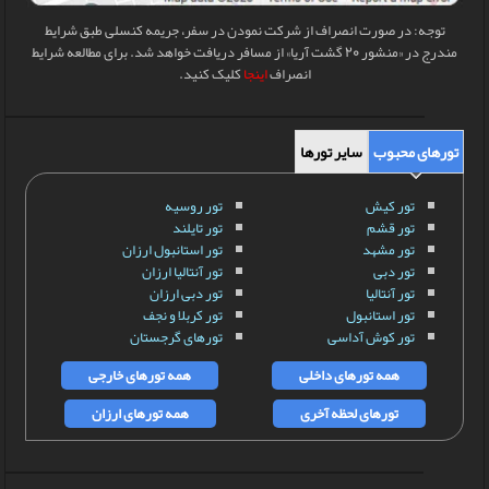
توجه: در صورت انصراف از شرکت نمودن در سفر، جریمه کنسلی طبق شرایط
مندرج در «منشور 20 گشت آریا» از مسافر دریافت خواهد شد. برای مطالعه شرایط
انصراف
اینجا
کلیک کنید.
تورهای محبوب
سایر تورها
تور کیش
تور روسیه
تور قشم
تور تایلند
تور مشهد
تور استانبول ارزان
تور دبی
تور آنتالیا ارزان
تور آنتالیا
تور دبی ارزان
تور استانبول
تور کربلا و نجف
تور کوش آداسی
تورهای گرجستان
همه تورهای داخلی
همه تورهای خارجی
تورهای لحظه آخری
همه تورهای ارزان