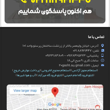
تماس با ما
آدرس: خیابان ولیعصر،بالاتر از زرتشت،ساختمان پرستو،واحد 101
تلفن: 88921447 021
پشتیبانی: 09128465223 — 09123183809
ساعات کاری: 9 صبح الی 18
ایمیل: 20gasht.a@ gmail.com
(
استعلام مجوز آژانس
)(
استعلام ممنوع الخروجی
)(
پرداخت عوارض خروج
)
(
تابلو فرودگاه امام خمینی
)(
تابلو فرودگاه مهرآباد
)(
آب و هوا شهرها
)