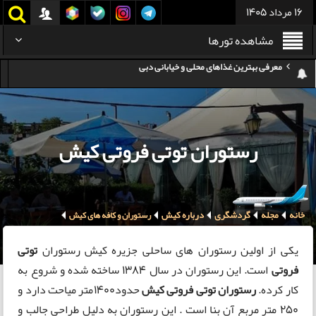
16 مرداد 1405
مشاهده تورها
هزینه سفر به گرجستان
هزینه سفر به تایلند
کدام هواپیمایی کدام ترمینال مهرآباد؟
رستوران توتی فروتی کیش
استرداد بلیط هواپیما در شرایط جنگی
هزینه تفریحات استانبول ۲۰۲۵
خانه
مجله
گردشگری
درباره کیش
سفر به ارمنستان | دیدنی‌ها و تجربیات جذاب
رستوران و کافه های کیش
معرفی بهترین غذاهای محلی و خیابانی دبی
یکی از اولین رستوران های ساحلی جزیره کیش رستوران
توتی
فروتی
است. این رستوران در سال 1384 ساخته شده و شروع به
کار کرده.
رستوران توتی فروتی کیش
حدود1400متر میاحت دارد و
250 متر مربع آن بنا است . این رستوران به دلیل طراحی جالب و