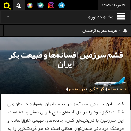
16 مرداد 1405
مشاهده تورها
هزینه سفر به گرجستان
هزینه سفر به تایلند
قشم سرزمین افسانه‌ها و طبیعت بکر
کدام هواپیمایی کدام ترمینال مهرآباد؟
ایران
استرداد بلیط هواپیما در شرایط جنگی
هزینه تفریحات استانبول ۲۰۲۵
خانه
مجله
گردشگری
سفر به ارمنستان | دیدنی‌ها و تجربیات جذاب
درباره قشم
معرفی بهترین غذاهای محلی و خیابانی دبی
قشم، این جزیره‌ی سحرآمیز در جنوب ایران، همواره داستان‌های
شگفت‌انگیز خود را در دل آب‌های خلیج فارس نقش بسته است.
این سرزمین با تاریخچه‌ای کهن، جاذبه‌های طبیعی خارق‌العاده و
فرهنگ مردمانی مهمان‌نواز، مکانی است که هر گردشگری را به