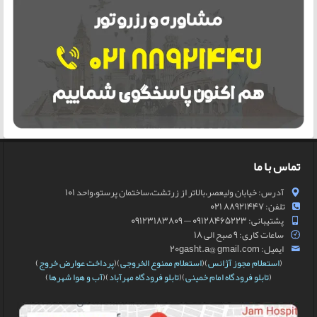
تماس با ما
آدرس: خیابان ولیعصر،بالاتر از زرتشت،ساختمان پرستو،واحد 101
تلفن: 88921447 021
پشتیبانی: 09128465223 — 09123183809
ساعات کاری: 9 صبح الی 18
ایمیل: 20gasht.a@ gmail.com
(
استعلام مجوز آژانس
)(
استعلام ممنوع الخروجی
)(
پرداخت عوارض خروج
)
(
تابلو فرودگاه امام خمینی
)(
تابلو فرودگاه مهرآباد
)(
آب و هوا شهرها
)