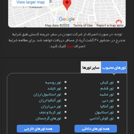
توجه: در صورت انصراف از شرکت نمودن در سفر، جریمه کنسلی طبق شرایط
مندرج در «منشور 20 گشت آریا» از مسافر دریافت خواهد شد. برای مطالعه شرایط
انصراف
اینجا
کلیک کنید.
تورهای محبوب
سایر تورها
تور کیش
تور روسیه
تور قشم
تور تایلند
تور مشهد
تور استانبول ارزان
تور دبی
تور آنتالیا ارزان
تور آنتالیا
تور دبی ارزان
تور استانبول
تور کربلا و نجف
تور کوش آداسی
تورهای گرجستان
همه تورهای داخلی
همه تورهای خارجی