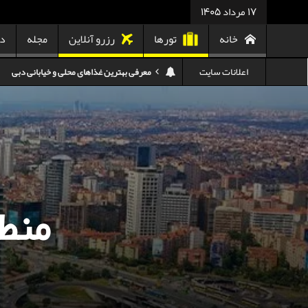
17 مرداد 1405
خانه
تورها
رزرو آنلاین
مجله
در
اعلانات سایت
هزینه سفر به تایلند
کدام هواپیمایی کدام ترمینال مهرآباد؟
استرداد بلیط هواپیما در شرایط جنگی
هزینه تفریحات استانبول ۲۰۲۵
سفر به ارمنستان | دیدنی‌ها و تجربیات جذاب
منط
معرفی بهترین غذاهای محلی و خیابانی دبی
هزینه سفر به گرجستان