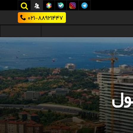
021-88921447
ول