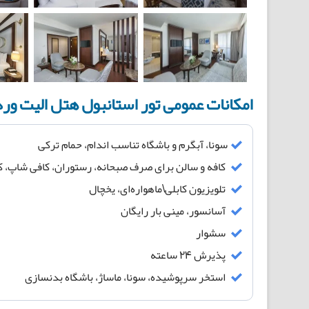
امکانات عمومی تور استانبول هتل الیت ورد (lite World Hotel Tour
سونا، آبگرم و باشگاه تناسب اندام، حمام ترکی
کافه و سالن برای صرف صبحانه، رستوران، کافی شاپ، کا
تلویزیون کابلی\ماهواره‌ای، یخچال
آسانسور، مینی بار رایگان
سشوار
پذیرش 24 ساعته
استخر سرپوشیده، سونا، ماساژ، باشگاه بدنسازی