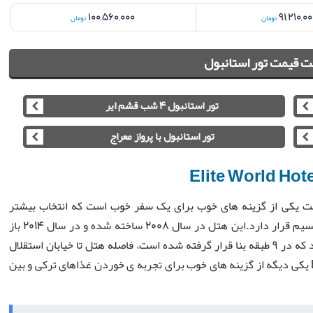
100,560,000
91,210,0
تومان
تومان
 قیمت تور استانبول
تور استانبول 4 شب قشم ایر
تور استانبول با پرواز معراج
Elite World Hote
ل است یکی از گزینه های خوب برای یک سفر خوب است که انتخاب بیشتر
مسافران تور استانبول است. این هتل در نزدیکی میدان تکسیم قرار دارد.این هتل در سال 2008 ساخته شده و در سال 2014 باز
سازی شده است هتل الیت ورد دارای 180 باب هتل می باشد که در 9 طبقه بنا قرار گرفته شده است. فاصله هتل تا خیابان استقلال
چیزی حدود 2 دقیقه پیاده روی می باشد. رستوران Brasseri یکی دیگه از گزینه های خوب برای تجربه ی خوردن غذاهای ترکی و بین