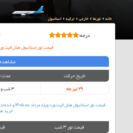
خانه
تورها
خارجی
ترکیه
استانبول
درجه:
قیمت تور استانبول هتل الیت ورد (Elite World Hotel) به صورت لحظ
مشاهده 
تاریخ حرکت
مدت ت
29 تیر ماه
3 شب و 4 روز
قیمت تور استان
خرید همر
قیمت تور 3 شب
قیمت