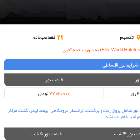
تکسیم
فقط صبحانه
ه آخری
شرایط تور اقساطی
ور
قیمت تور
77,060,000
تومان
بول هتل الیت ورد ویژه مرداد ماه 1405 و خدمات تور شامل پرواز رفت و برگشت، ترانسفر فرودگاهی، بیمه، لیدر، گشت مراکز
اه با ناهار میباشد
 تور 4 شب
قیمت تور 5 شب