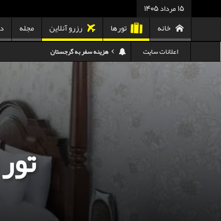
15 مرداد 1405
خانه
تورها
رزرو آنلاین
مجله
در
اعلانات سایت
هزینه سفر به تایلند
کدام هواپیمایی کدام ترمینال مهرآباد؟
استرداد بلیط هواپیما در شرایط جنگی
هزینه تفریحات استانبول ۲۰۲۵
سفر به ارمنستان | دیدنی‌ها و تجربیات جذاب
تور 
معرفی بهترین غذاهای محلی و خیابانی دبی
هزینه سفر به گرجستان