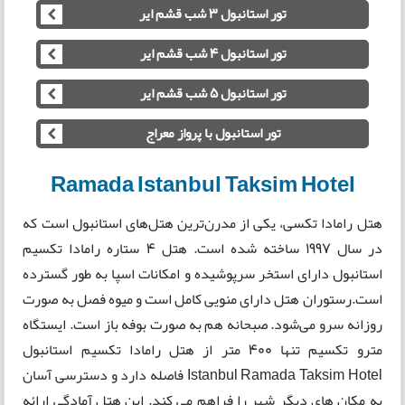
تور استانبول 3 شب قشم ایر
تور استانبول 4 شب قشم ایر
تور استانبول 5 شب قشم ایر
تور استانبول با پرواز معراج
Ramada Istanbul Taksim Hotel
هتل رامادا تکسی، یکی از مدرن‌ترین هتل‌های استانبول است که
در سال ۱۹۹۷ ساخته شده است. هتل 4 ستاره رامادا تکسیم
استانبول دارای استخر سرپوشیده و امکانات اسپا به طور گسترده
است.رستوران هتل دارای منویی کامل است و میوه فصل به صورت
روزانه سرو می‌شود. صبحانه هم به صورت بوفه باز است. ایستگاه
مترو تکسیم تنها ۴۰۰ متر از هتل رامادا تکسیم استانبول
Istanbul Ramada Taksim Hotel فاصله دارد و دسترسی آسان
به مکان های دیگر شهر را فراهم می کند. این هتل آمادگی ارائه