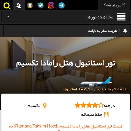
19 مرداد 1405
مشاهده تورها
کدام هواپیمایی کدام ترمینال مهرآباد؟
استرداد بلیط هواپیما در شرایط جنگی
هزینه تفریحات استانبول ۲۰۲۵
تور استانبول هتل رامادا تکسیم
سفر به ارمنستان | دیدنی‌ها و تجربیات جذاب
معرفی بهترین غذاهای محلی و خیابانی دبی
خانه
تورها
خارجی
هزینه سفر به گرجستان
ترکیه
استانبول
هزینه سفر به تایلند
درجه:
تکسیم
فقط صبحانه
قیمت تور استانبول هتل رامادا تکسیم (Ramada Taksim Hotel) به