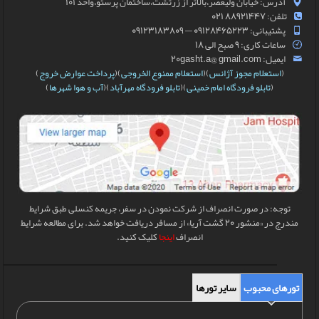
آدرس: خیابان ولیعصر،بالاتر از زرتشت،ساختمان پرستو،واحد 101
تلفن: 88921447 021
پشتیبانی: 09128465223 — 09123183809
ساعات کاری: 9 صبح الی 18
ایمیل: 20gasht.a@ gmail.com
(
استعلام مجوز آژانس
)(
استعلام ممنوع الخروجی
)(
پرداخت عوارض خروج
)
(
تابلو فرودگاه امام خمینی
)(
تابلو فرودگاه مهرآباد
)(
آب و هوا شهرها
)
توجه: در صورت انصراف از شرکت نمودن در سفر، جریمه کنسلی طبق شرایط
مندرج در «منشور 20 گشت آریا» از مسافر دریافت خواهد شد. برای مطالعه شرایط
انصراف
اینجا
کلیک کنید.
تورهای محبوب
سایر تورها