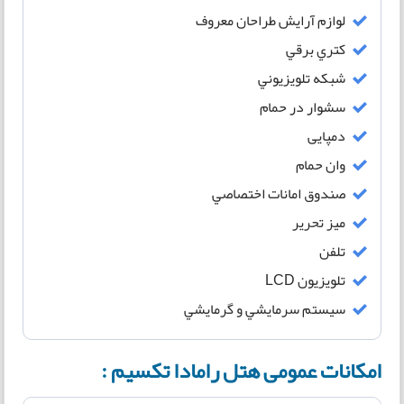
لوازم آرایش طراحان معروف
کتري برقي
شبكه تلويزيوني
سشوار در حمام
دمپایی
وان حمام
صندوق امانات اختصاصي
میز تحریر
تلفن
تلويزيون LCD
سيستم سرمايشي و گرمايشي
امکانات عمومی هتل رامادا تکسیم :