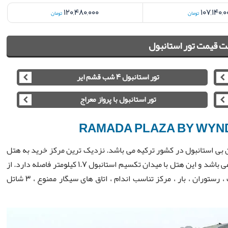
120,480,000
107,140,0
تومان
تومان
 قیمت تور استانبول
تور استانبول 4 شب قشم ایر
تور استانبول با پرواز معراج
RAMADA PLAZA BY WYN
ان بی استانبول در کشور ترکیه می باشد. نزدیک ترین مرکز خرید به هتل
رامادا پلازا استانبول مرکز خرید سیتیز نیشانتاشی استانبول می باشد و این هتل با میدان تکسیم استانبول 1.7 کیلومتر فاصله دارد. از
جمله امکانات هتل رامادا پلازا استانبول می توان به پارکینگ ، رستوران ، بار ، مرکز تناسب اندام ، اتاق های سیگار ممنوع ، 3 شاتل