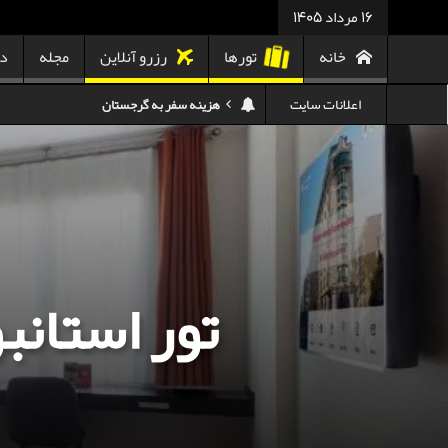
16 مرداد 1405
خانه
تورها
رزرو آنلاین
مجله
در
اعلانات سایت
هزینه سفر به تایلند
کدام هواپیمایی کدام ترمینال مهرآباد؟
استرداد بلیط هواپیما در شرایط جنگی
هزینه تفریحات استانبول ۲۰۲۵
سفر به ارمنستان | دیدنی‌ها و تجربیات جذاب
تور استانب
معرفی بهترین غذاهای محلی و خیابانی دبی
هزینه سفر به گرجستان