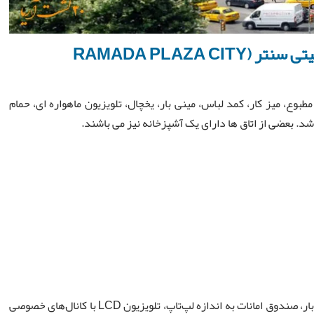
اتاق ها در تور استانبول هتل رامادا پلازا سیتی سنتر (RAMADA PLAZA CITY
طبوع، میز کار، کمد لباس، مینی بار، یخچال، تلویزیون ماهواره ای، حمام
. بعضی از اتاق ها دارای یک آشپزخانه نیز می باشند.
این اتاق استاندارد دارای سیستم تهویه مطبوع مرکزی، مینی بار، صندوق امانات به اندازه لپ‌تاپ، تلویزیون LCD با کانال‌های خصوصی