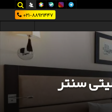
021-88921447
سیتی سنتر