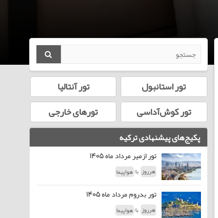
تور استانبول
تور آنتالیا
تور کوش‌آداسی
تورهای خارجی
پکیج‌های پیشنهادی ترکیه
تور ازمیر مرداد ماه 1405
با:
هرروز
هواپیما
تور بدروم مرداد ماه 1405
با:
هرروز
هواپیما