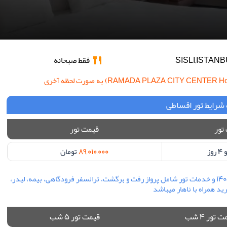
فقط صبحانه
شرایط تور اقساطی
تور
قیمت تور
89,010,000
تومان
قیمت تور استانبول هتل رامادا پلازا سیتی سنتر ویژه مرداد ماه 1405 و خدمات تور شامل پرواز رفت و برگشت، ترانسفر فرودگاهی، بیمه، لیدر،
د همراه با ناهار میباشد
 تور 4 شب
قیمت تور 5 شب