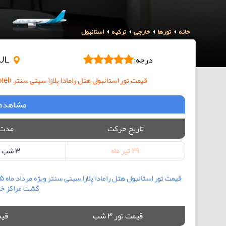
خانه
تورها
خارجی
ترکیه
استانبول
درجه:
SISLI,ISTANBUL
قیمت تور استانبول هتل رامادا پلازا سیتی سنتر (RAMADA PLAZA CITY CENTER Hotel) به صورت لحظه آخری
مشاهده 
تاریخ حرکت
مدت 
29 تیر ماه
3 شب و 4 روز
گشت مراکز خری
قیمت تور 3 شب
قیمت