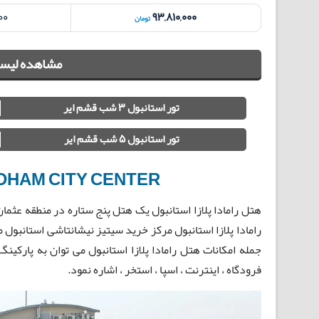
00
93,810,000
تومان
مشاهده لیست
تور استانبول 3 شب قشم ایر
تور استانبول 5 شب قشم ایر
DHAM CITY CENTER
هتل رامادا پلازا استانبول یک هتل پنج ستاره در منطقه عثم
فرودگاه ، اینترنت ، اسپا ، استخر ، اشاره نمود.