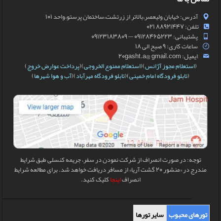
آدرس: خیابان ولیعصر،بالاتر از زرتشت،ساختمان پرستو،واحد 101
تلفن: 88921447 021
پشتیبانی: 09128465223 — 09123183809
ساعات کاری: 9 صبح الی 18
ایمیل: 20gasht.a@ gmail.com
(
استعلام مجوز آژانس
)(
استعلام ممنوع الخروجی
)(
پرداخت عوارض خروج
)
(
تابلو فرودگاه امام خمینی
)(
تابلو فرودگاه مهرآباد
)(
آب و هوا شهرها
)
توجه: در صورت انصراف از شرکت نمودن در سفر، جریمه کنسلی طبق شرایط
مندرج در «منشور 20 گشت آریا» از مسافر دریافت خواهد شد. برای مطالعه شرایط
انصراف
اینجا
کلیک کنید.
تورهای محبوب
سایر تورها