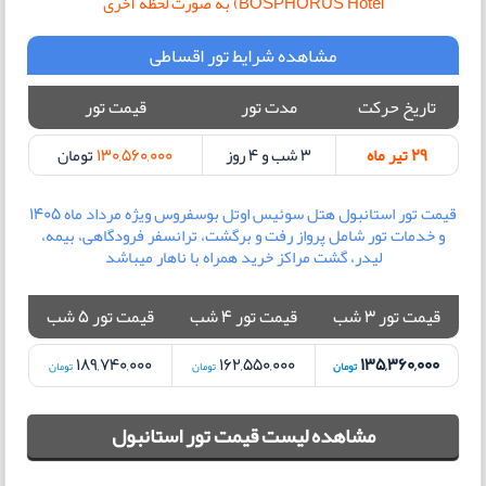
BOSPHORUS Hotel) به صورت لحظه آخری
مشاهده شرایط تور اقساطی
تاریخ حرکت
مدت تور
قیمت تور
29 تیر ماه
3 شب و 4 روز
130,560,000
تومان
قیمت تور استانبول هتل سوئیس اوتل بوسفروس ویژه مرداد ماه 1405
و خدمات تور شامل پرواز رفت و برگشت، ترانسفر فرودگاهی، بیمه،
لیدر، گشت مراکز خرید همراه با ناهار میباشد
قیمت تور 3 شب
قیمت تور 4 شب
قیمت تور 5 شب
189,740,000
162,550,000
135,360,000
تومان
تومان
تومان
مشاهده لیست قیمت تور استانبول