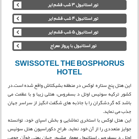
تور استانبول 3 شب قشم ایر
تور استانبول 4 شب قشم ایر
تور استانبول 5 شب قشم ایر
تور استانبول با پرواز معراج
SWISSOTEL THE BOSPHORUS
HOTEL
این هتل پنج ستاره لوکس در منطقه بشیکتاش واقع شده است.در
کشور ترکیه سوئیس اوتل د بسفروس، هتلی زیبا و با عظمت می
باشد که گردشگران را با جاذبه های شگفت انگیز از سراسر جهان
جذب می نماید.
این هتل لوکس با استخری تماشایی و بخش اسپای خود، توانسته
جوایز متعددی را از آن خود نماید. طراح دکوراسیون هتل سوئیس
اوتل د بسفروس استانبول معمار مشهور جهان یعنی خوآن چومی