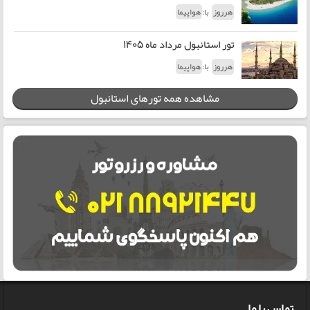
با:
هرروز
هواپیما
تور استانبول مرداد ماه 1405
با:
هرروز
هواپیما
مشاهده همه تورهای استانبول
تماس با ما