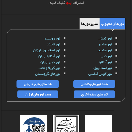
انصراف
اینجا
کلیک کنید.
تورهای محبوب
سایر تورها
تور کیش
تور روسیه
تور قشم
تور تایلند
تور مشهد
تور استانبول ارزان
تور دبی
تور آنتالیا ارزان
تور آنتالیا
تور دبی ارزان
تور استانبول
تور کربلا و نجف
تور کوش آداسی
تورهای گرجستان
همه تورهای داخلی
همه تورهای خارجی
تورهای لحظه آخری
همه تورهای ارزان