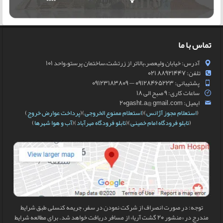
تماس با ما
آدرس: خیابان ولیعصر،بالاتر از زرتشت،ساختمان پرستو،واحد 101
تلفن: 88921447 021
پشتیبانی: 09128465223 — 09123183809
ساعات کاری: 9 صبح الی 18
ایمیل: 20gasht.a@ gmail.com
(
استعلام مجوز آژانس
)(
استعلام ممنوع الخروجی
)(
پرداخت عوارض خروج
)
(
تابلو فرودگاه امام خمینی
)(
تابلو فرودگاه مهرآباد
)(
آب و هوا شهرها
)
توجه: در صورت انصراف از شرکت نمودن در سفر، جریمه کنسلی طبق شرایط
مندرج در «منشور 20 گشت آریا» از مسافر دریافت خواهد شد. برای مطالعه شرایط