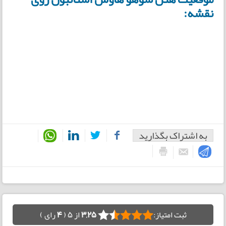
نقشه:
به اشتراک بگذارید
ثبت امتیاز:
3,25
از 5 (
4
رای )