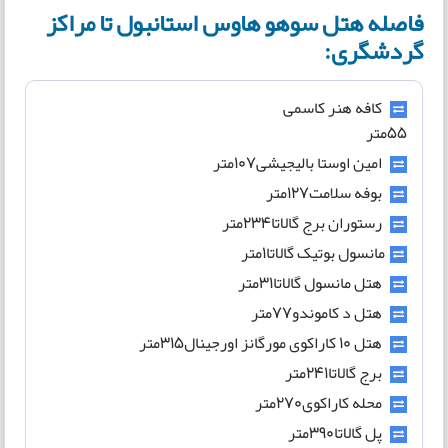
فاصله هتل سوهو هاوس استانبول تا مراکز
گردشگری:
کافه هنر کاسمی
55متر
امین اوستا بالیجیشی107متر
بوفه سلامت127متر
رستوران برج گالاتا234متر
مانسول بوتیک گالاتا1متر
هتل مانسول گالاتا31متر
هتل د کاموندو77متر
هتل 10 کاراکوی مورگانز اورجینال315متر
برج گالاتا241متر
محله کاراکوی270متر
پل گالاتا390متر