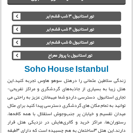
تور استانبول 3 شب قشم ایر
تور استانبول 4 شب قشم ایر
تور استانبول 5 شب قشم ایر
تور استانبول با پرواز معراج
Soho House Istanbul
زندگی سلاطین عثمانی را درهتل سوهو هاوس تجربه کنید.این
هتل زیبا به بسیاری از جاذبه‌های گردشگری و مراکز تفریحی-
تجاری استانبول دسترسی داردو شما میهمانان عزیز به راحتی می
توانید به تمام مکان های گردشگری دسترسی پیدا کنید برای مثال
میدان تقسیم و خیابان پر جنب‌و‌جوش استقلال با همه کافه‌ها،
رستوران‌ها، مراکز خرید و گالری‌‌هایش در نزدیکی هتل قرار
دارند.این هتل 3ساختمان به هم چسبیده است که دارای 3طبقه