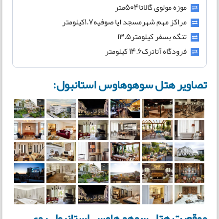
موزه مولوی گالاتا504متر
مراکز مهم شهرمسجد ایا صوفیه1.7کیلومتر
تنگه بسفر کیلومتر13.5
فرودگاه آتاترک14.6 کیلومتر
تصاویر هتل سوهوهاوس استانبول:
موقعیت هتل سوهو هاوس استانبول روی