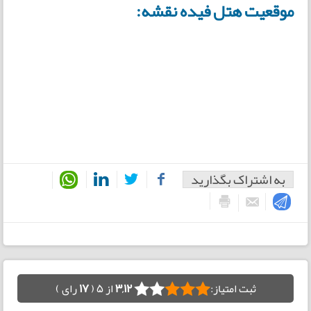
موقعیت هتل فیده نقشه:
به اشتراک بگذارید
ثبت امتیاز:
3,12
از 5 (
17
رای )