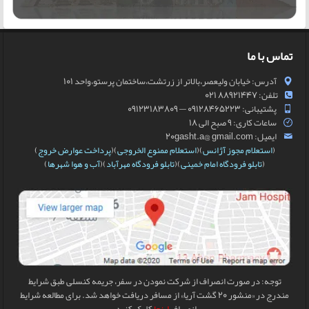
تماس با ما
آدرس: خیابان ولیعصر،بالاتر از زرتشت،ساختمان پرستو،واحد 101
تلفن: 88921447 021
پشتیبانی: 09128465223 — 09123183809
ساعات کاری: 9 صبح الی 18
ایمیل: 20gasht.a@ gmail.com
(
استعلام مجوز آژانس
)(
استعلام ممنوع الخروجی
)(
پرداخت عوارض خروج
)
(
تابلو فرودگاه امام خمینی
)(
تابلو فرودگاه مهرآباد
)(
آب و هوا شهرها
)
توجه: در صورت انصراف از شرکت نمودن در سفر، جریمه کنسلی طبق شرایط
مندرج در «منشور 20 گشت آریا» از مسافر دریافت خواهد شد. برای مطالعه شرایط
انصراف
اینجا
کلیک کنید.