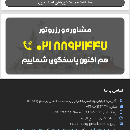
مشاهده همه تورهای استانبول
تماس با ما
آدرس: خیابان ولیعصر،بالاتر از زرتشت،ساختمان پرستو،واحد 101
تلفن: 88921447 021
پشتیبانی: 09128465223 — 09123183809
ساعات کاری: 9 صبح الی 18
ایمیل: 20gasht.a@ gmail.com
(
استعلام مجوز آژانس
)(
استعلام ممنوع الخروجی
)(
پرداخت عوارض خروج
)