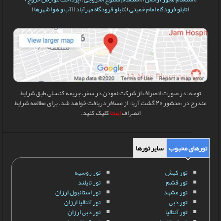
(
تابلو فرودگاه امام خمینی
)(
تابلو فرودگاه مهرآباد
)(
آب و هوا شهرها
)
توجه: در صورت انصراف از شرکت نمودن در سفر، جریمه کنسلی طبق شرایط
مندرج در «منشور 20 گشت آریا» از مسافر دریافت خواهد شد. برای مطالعه شرایط
انصراف
اینجا
کلیک کنید.
تورهای محبوب
سایر تورها
تور کیش
تور روسیه
تور قشم
تور تایلند
تور مشهد
تور استانبول ارزان
تور دبی
تور آنتالیا ارزان
تور آنتالیا
تور دبی ارزان