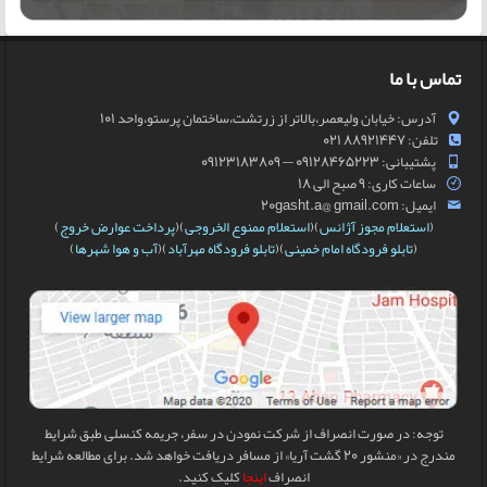
تماس با ما
آدرس: خیابان ولیعصر،بالاتر از زرتشت،ساختمان پرستو،واحد 101
تلفن: 88921447 021
پشتیبانی: 09128465223 — 09123183809
ساعات کاری: 9 صبح الی 18
ایمیل: 20gasht.a@ gmail.com
(
استعلام مجوز آژانس
)(
استعلام ممنوع الخروجی
)(
پرداخت عوارض خروج
)
(
تابلو فرودگاه امام خمینی
)(
تابلو فرودگاه مهرآباد
)(
آب و هوا شهرها
)
توجه: در صورت انصراف از شرکت نمودن در سفر، جریمه کنسلی طبق شرایط
مندرج در «منشور 20 گشت آریا» از مسافر دریافت خواهد شد. برای مطالعه شرایط
انصراف
اینجا
کلیک کنید.