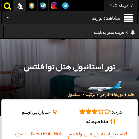
16 مرداد 1405
مشاهده تورها
هزینه سفر به تایلند
کدام هواپیمایی کدام ترمینال مهرآباد؟
استرداد بلیط هواپیما در شرایط جنگی
هزینه تفریحات استانبول ۲۰۲۵
تور استانبول هتل نوا فلتس
سفر به ارمنستان | دیدنی‌ها و تجربیات جذاب
معرفی بهترین غذاهای محلی و خیابانی دبی
خانه
تورها
خارجی
ترکیه
استانبول
هزینه سفر به گرجستان
درجه:
خیابان بی اوغلو
فقط صبحانه
قیمت تور استانبول هتل نوا فلتس (Neva Flats Hotel) به صورت