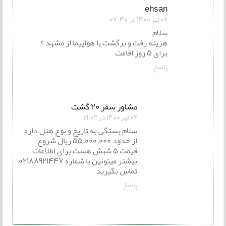
ehsan
06 تیر 1400 در 07:40
سلام
هزینه رفت و برگشت با هواپیما از مشهد ؟
برای 5 روز اقامت
پاسخ
مشاور سفر 20 گشت
06 تیر 1400 در 19:02
سلام بستگی به تاریخ و نوع هتل داره
از حدود 55.000.000 ریال شروع
قیمت 5 شبش هست برای اطلاعات
بیشتر میتونین با شماره 02188921447
تماس بگیرید
پاسخ