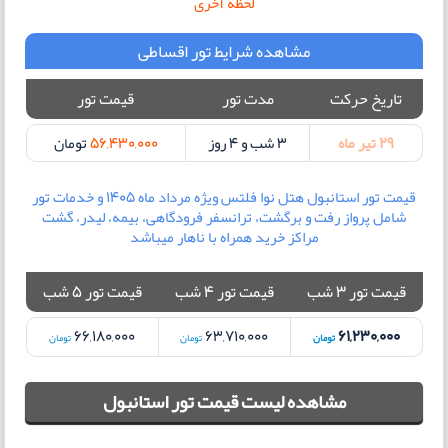
لحظه آخری
مشاهده شرایط تور اقساطی
تاریخ حرکت
مدت تور
قیمت تور
29 تیر ماه
3 شب و 4 روز
56,430,000
تومان
قیمت تور استانبول هتل نوا فلتس ویژه مرداد ماه 1405 و خدمات تور
شامل پرواز رفت و برگشت، ترانسفر فرودگاهی، بیمه، لیدر، گشت
مراکز خرید همراه با ناهار میباشد
قیمت تور 3 شب
قیمت تور 4 شب
قیمت تور 5 شب
66,180,000
63,710,000
61,230,000
تومان
تومان
تومان
مشاهده لیست قیمت تور استانبول