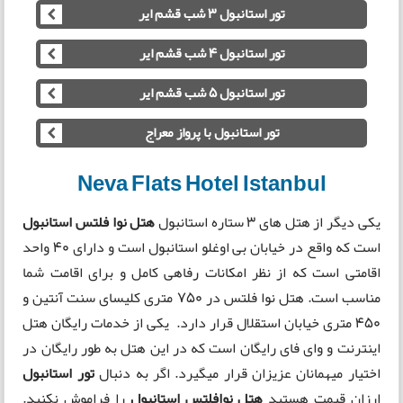
تور استانبول 3 شب قشم ایر
تور استانبول 4 شب قشم ایر
تور استانبول 5 شب قشم ایر
تور استانبول با پرواز معراج
Neva Flats Hotel Istanbul
یکی دیگر از هتل های 3 ستاره استانبول
هتل نوا فلتس استانبول
است که واقع در خیابان بی اوغلو استانبول است و دارای 40 واحد
اقامتی است که از نظر امکانات رفاهی کامل و برای اقامت شما
مناسب است. هتل نوا فلتس در 750 متری کلیسای سنت آنتین و
450 متری خیابان استقلال قرار دارد. یکی از خدمات رایگان هتل
اینترنت و وای فای رایگان است که در این هتل به طور رایگان در
اختیار میهمانان عزیزان قرار میگیرد. اگر به دنبال
تور استانبول
ارزان قیمت هستید
هتل نوافلتس استانبول
را فراموش نکنید.