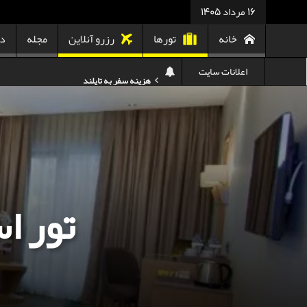
16 مرداد 1405
خانه
تورها
رزرو آنلاین
مجله
در
اعلانات سایت
کدام هواپیمایی کدام ترمینال مهرآباد؟
استرداد بلیط هواپیما در شرایط جنگی
هزینه تفریحات استانبول ۲۰۲۵
سفر به ارمنستان | دیدنی‌ها و تجربیات جذاب
معرفی بهترین غذاهای محلی و خیابانی دبی
تور ا
هزینه سفر به گرجستان
هزینه سفر به تایلند