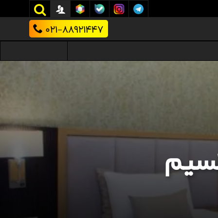
021-88921447
کسیم