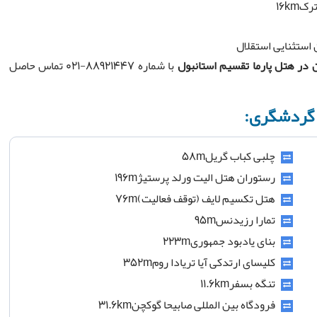
16km
 استثنایی استقلال
ن در
هتل پارما تقسیم استانبول
با شماره 88921447-021 تماس حاصل
ز گردشگری:
چلبی کباب گریل58m
رستوران هتل الیت ورلد پرستیژ196m
هتل تکسیم لایف (توقف فعالیت)76m
تمارا رزیدنس95m
بنای یادبود جمهوری223m
کلیسای ارتدکی آیا تریادا روم352m
تنگه بسفر11.6km
فرودگاه بین المللی صابیحا گوکچن31.6km