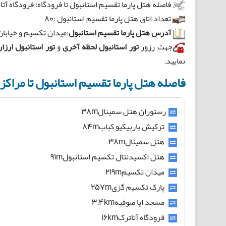
فاصله هتل پارما تقسیم استانبول تا فرودگاه: فرودگاه آتاترک
تعداد اتاق هتل پارما تقسیم استانبول :80
آدرس هتل پارما تقسیم استانبول
:میدان تکسیم و خیابان
جهت رزور
تور استانبول لحظه آخری
و
تور استانبول ارزا
نمایید.
فاصله هتل پارما تقسیم استانبول تا مراک
رستوران هتل سمینال38m
ترکیش باربیکیو کباب84m
هتل سمینال38m
هتل اکسیدنتال تکسیم استانبول91m
میدان تکسیم219m
پارک تکسیم گزی257m
مسجد ایا صوفیه3.4km
فرودگاه آتاترک16km