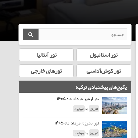
تور استانبول
تور آنتالیا
تور کوش‌آداسی
تورهای خارجی
پکیج‌های پیشنهادی ترکیه
تور ازمیر مرداد ماه 1405
با:
هرروز
هواپیما
تور بدروم مرداد ماه 1405
با:
هرروز
هواپیما