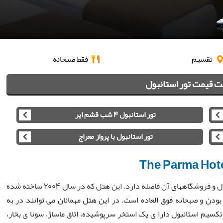
تقسیم
فقط صبحانه
 قیمت تور استانبول
تور استانبول 4 شب قشم ایر
تور استانبول با پرواز معراج
The Parma Hot
هتل پارما فقط 110 متر از میدان تکسیم و خیابان معروف استقلال و فروشگاههای آن فاصله دارد. این هتل که در سال 2004 ساخته شده
بودن و صبحانه فوق العاده است. در این هتل مهمانان می توانند در به
تکسیم استانبول دارا ی یک استخر سرپوشیده، اتاق ماساژ، سونا ی بخار،