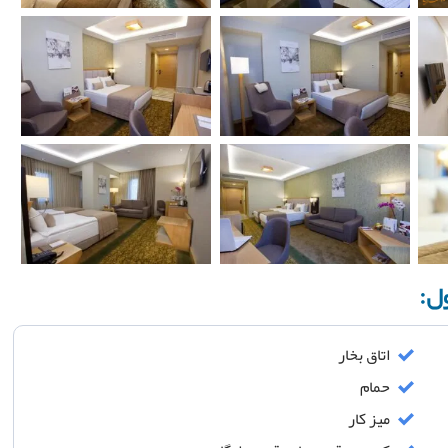
ول:
اتاق بخار
حمام
میز کار