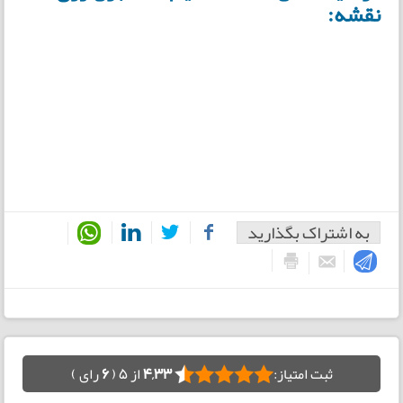
نقشه:
به اشتراک بگذارید
ثبت امتیاز:
4,33
از 5 (
6
رای )