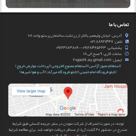
تماس با ما
آدرس: خیابان ولیعصر،بالاتر از زرتشت،ساختمان پرستو،واحد 101
تلفن: 88921447 021
پشتیبانی: 09128465223 — 09123183809
ساعات کاری: 9 صبح الی 18
ایمیل: 20gasht.a@ gmail.com
(
استعلام مجوز آژانس
)(
استعلام ممنوع الخروجی
)(
پرداخت عوارض خروج
)
(
تابلو فرودگاه امام خمینی
)(
تابلو فرودگاه مهرآباد
)(
آب و هوا شهرها
)
توجه: در صورت انصراف از شرکت نمودن در سفر، جریمه کنسلی طبق شرایط
مندرج در «منشور 20 گشت آریا» از مسافر دریافت خواهد شد. برای مطالعه شرایط
انصراف
اینجا
کلیک کنید.