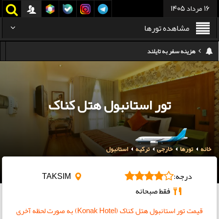
16 مرداد 1405
مشاهده تورها
کدام هواپیمایی کدام ترمینال مهرآباد؟
استرداد بلیط هواپیما در شرایط جنگی
هزینه تفریحات استانبول ۲۰۲۵
تور استانبول هتل کناک
سفر به ارمنستان | دیدنی‌ها و تجربیات جذاب
معرفی بهترین غذاهای محلی و خیابانی دبی
خانه
تورها
خارجی
هزینه سفر به گرجستان
ترکیه
استانبول
هزینه سفر به تایلند
درجه:
TAKSIM
فقط صبحانه
قیمت تور استانبول هتل کناک (Konak Hotel) به صورت لحظه آخری