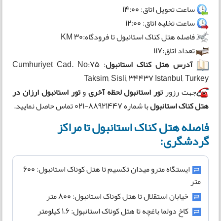
ساعت تحویل اتاق: 14:00
ساعت تخلیه اتاق: 12:00
فاصله هتل کناک استانبول تا فرودگاه:30 KM
تعداد اتاق:117
آدرس هتل کناک استانبول
:
Cumhuriyet Cad. No:75
Taksim, Sisli, 34437 Istanbul, Turkey
جهت رزور
تور استانبول لحظه آخری
و
تور استانبول ارزان در
هتل کناک استانبول
با شماره 88921447-021 تماس حاصل نمایید.
فاصله هتل کناک استانبول تا مراکز
گردشگری:
ایستگاه مترو میدان تکسیم تا هتل کوناک استانبول: ۶۰۰
متر
خیابان استقلال تا هتل کوناک استانبول: ۸۰۰ متر
کاخ دولما باغچه تا هتل کوناک استانبول: ۱.۶ کیلومتر