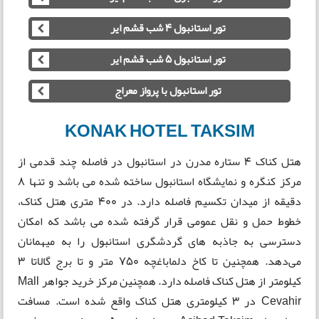
تور استانبول 4 شب قشم ایر
تور استانبول 5 شب قشم ایر
تور استانبول با پرواز معراج
KONAK HOTEL TAKSIM
هتل کناک 4 ستاره مدرن در استانبول در فاصله چند قدمی از
مرکز کنگره و نمایشگاه استانبول ساخته شده می باشد و تنها 8
دقیقه از میدان تکسیم فاصله دارد. در 400 متری هتل کناک،
خطوط حمل و نقل عمومی قرار گرفته شده می باشد که امکان
دسترسی به جاذبه های گردشگری استانبول را به میهمانان
می‌دهد. همچنین تا کاخ دلماباغچه 750 متر و تا برج گالاتا 3
کیلومتر از هتل کناک فاصله دارد. همچنین مرکز خرید جواهر Mall
Cevahir در 3 کیلومتری هتل کناک واقع شده است. مسافت