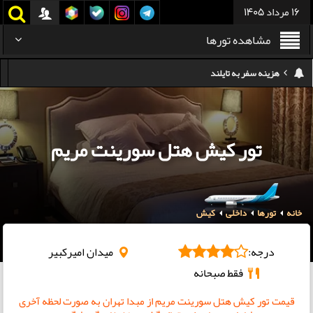
16 مرداد 1405
مشاهده تورها
هزینه سفر به تایلند
کدام هواپیمایی کدام ترمینال مهرآباد؟
استرداد بلیط هواپیما در شرایط جنگی
تور کیش هتل سورینت مریم
هزینه تفریحات استانبول ۲۰۲۵
سفر به ارمنستان | دیدنی‌ها و تجربیات جذاب
خانه
تورها
داخلی
کیش
معرفی بهترین غذاهای محلی و خیابانی دبی
هزینه سفر به گرجستان
درجه:
میدان امیرکبیر
فقط صبحانه
قیمت تور کیش هتل سورینت مریم از مبدا تهران به صورت لحظه آخری