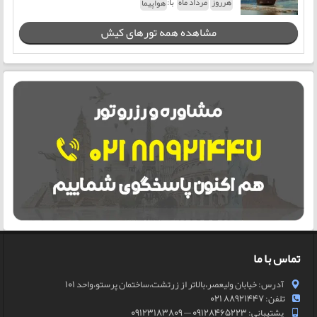
با:
هرروز
مرداد ماه
هواپیما
مشاهده همه تورهای کیش
تماس با ما
آدرس: خیابان ولیعصر،بالاتر از زرتشت،ساختمان پرستو،واحد 101
تلفن: 88921447 021
پشتیبانی: 09128465223 — 09123183809