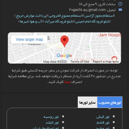
ساعات کاری: 9 صبح الی 18
ایمیل: 20gasht.a@ gmail.com
(
استعلام مجوز آژانس
)(
استعلام ممنوع الخروجی
)(
پرداخت عوارض خروج
)
(
تابلو فرودگاه امام خمینی
)(
تابلو فرودگاه مهرآباد
)(
آب و هوا شهرها
)
توجه: در صورت انصراف از شرکت نمودن در سفر، جریمه کنسلی طبق شرایط
مندرج در «منشور 20 گشت آریا» از مسافر دریافت خواهد شد. برای مطالعه شرایط
انصراف
اینجا
کلیک کنید.
تورهای محبوب
سایر تورها
تور کیش
تور روسیه
تور قشم
تور تایلند
تور مشهد
تور استانبول ارزان