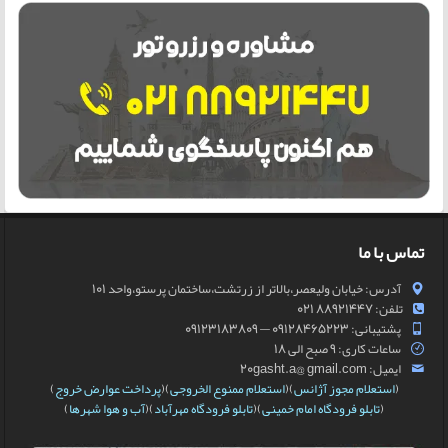
تماس با ما
آدرس: خیابان ولیعصر،بالاتر از زرتشت،ساختمان پرستو،واحد 101
تلفن: 88921447 021
پشتیبانی: 09128465223 — 09123183809
ساعات کاری: 9 صبح الی 18
ایمیل: 20gasht.a@ gmail.com
(
استعلام مجوز آژانس
)(
استعلام ممنوع الخروجی
)(
پرداخت عوارض خروج
)
(
تابلو فرودگاه امام خمینی
)(
تابلو فرودگاه مهرآباد
)(
آب و هوا شهرها
)