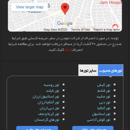
توجه: در صورت انصراف از شرکت نمودن در سفر، جریمه کنسلی طبق شرایط
مندرج در «منشور 20 گشت آریا» از مسافر دریافت خواهد شد. برای مطالعه شرایط
انصراف
اینجا
کلیک کنید.
تورهای محبوب
سایر تورها
تور کیش
تور روسیه
تور قشم
تور تایلند
تور مشهد
تور استانبول ارزان
تور دبی
تور آنتالیا ارزان
تور آنتالیا
تور دبی ارزان
تور استانبول
تور کربلا و نجف
تور کوش آداسی
تورهای گرجستان
همه تورهای داخلی
همه تورهای خارجی