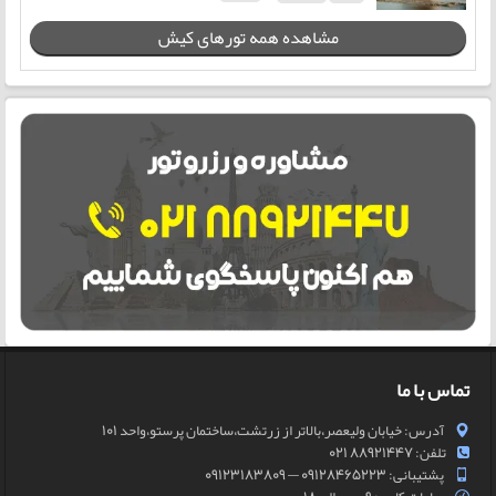
مشاهده همه تورهای کیش
تماس با ما
آدرس: خیابان ولیعصر،بالاتر از زرتشت،ساختمان پرستو،واحد 101
تلفن: 88921447 021
پشتیبانی: 09128465223 — 09123183809