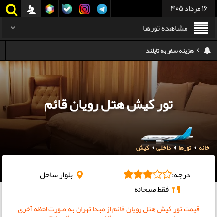
16 مرداد 1405
مشاهده تورها
هزینه سفر به تایلند
کدام هواپیمایی کدام ترمینال مهرآباد؟
استرداد بلیط هواپیما در شرایط جنگی
تور کیش هتل رویان قائم
هزینه تفریحات استانبول ۲۰۲۵
سفر به ارمنستان | دیدنی‌ها و تجربیات جذاب
خانه
تورها
داخلی
کیش
معرفی بهترین غذاهای محلی و خیابانی دبی
هزینه سفر به گرجستان
درجه:
بلوار ساحل
فقط صبحانه
قیمت تور کیش هتل رویان قائم از مبدا تهران به صورت لحظه آخری