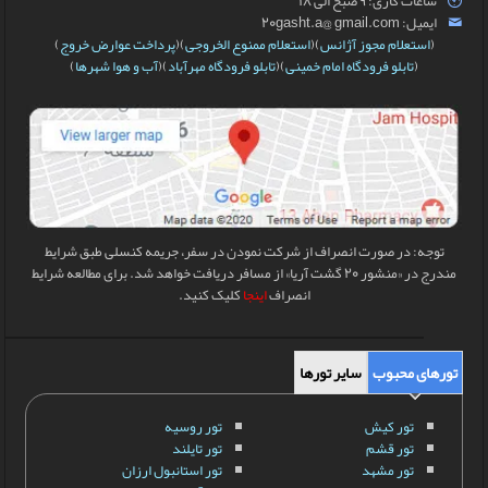
ساعات کاری: 9 صبح الی 18
ایمیل: 20gasht.a@ gmail.com
(
استعلام مجوز آژانس
)(
استعلام ممنوع الخروجی
)(
پرداخت عوارض خروج
)
(
تابلو فرودگاه امام خمینی
)(
تابلو فرودگاه مهرآباد
)(
آب و هوا شهرها
)
توجه: در صورت انصراف از شرکت نمودن در سفر، جریمه کنسلی طبق شرایط
مندرج در «منشور 20 گشت آریا» از مسافر دریافت خواهد شد. برای مطالعه شرایط
انصراف
اینجا
کلیک کنید.
تورهای محبوب
سایر تورها
تور کیش
تور روسیه
تور قشم
تور تایلند
تور مشهد
تور استانبول ارزان