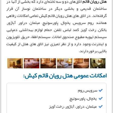
هتل رویان قائم
اتاق‌های دو و سه تخته‌ای دارد که بخشی از آنها در
ساختمان قدیمی و بخشی دیگر در ساختمان نوساز آن قرار
گرفته‌اند. در اتاق های هتل رویان قائم کیش تمامی امکانات رفاهی
همانند روم سرویس, یخچال, پاورسوئیچ, مبلمان, دراور, آباژور,
بالکن, رخت آویز, کمد لباس, تلفن, حمام, لوازم بهداشتی, دمپایی,
سیستم تهویه مطبوع, صندوق امانات, سیستم اطفاء حریق, تلویزیون
و اینترنت وجود دارد و از نظر تمیزی نیز اتاق های هتل از کیفیت
بالایی برخوردارند.
امکانات عمومی هتل رویان قائم کیش:
سرویس روم
یخچال، پاورسوئیچ
مبلمان، دراور، آباژور، رخت آویز