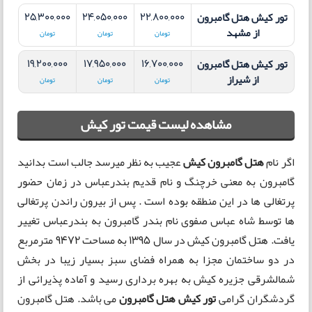
25,300,000
24,050,000
22,800,000
تور کیش هتل گامبرون
از مشهد
تومان
تومان
تومان
19,200,000
17,950,000
16,700,000
تور کیش هتل گامبرون
از شیراز
تومان
تومان
تومان
مشاهده لیست قیمت تور کیش
اگر نام
هتل گامبرون کیش
عجیب به نظر میرسد جالب است بدانید
گامبرون به معنی خرچنگ و نام قدیم بندرعباس در زمان حضور
پرتغالی ها در این منطقه بوده است . پس از بیرون راندن پرتغالی
ها توسط شاه عباس صفوی نام بندر گامبرون به بندرعباس تغییر
یافت. هتل گامبرون کیش در سال 1395 به مساحت 9472 مترمربع
در دو ساختمان مجزا به همراه فضای سبز بسیار زیبا در بخش
شمالشرقی جزیره کیش به بهره برداری رسید و آماده پذیرائی از
گردشگران گرامی
تور کیش هتل گامبرون
می باشد. هتل گامبرون