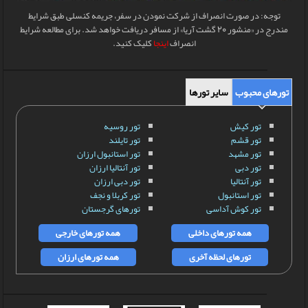
توجه: در صورت انصراف از شرکت نمودن در سفر، جریمه کنسلی طبق شرایط
مندرج در «منشور 20 گشت آریا» از مسافر دریافت خواهد شد. برای مطالعه شرایط
انصراف
اینجا
کلیک کنید.
تورهای محبوب
سایر تورها
تور کیش
تور روسیه
تور قشم
تور تایلند
تور مشهد
تور استانبول ارزان
تور دبی
تور آنتالیا ارزان
تور آنتالیا
تور دبی ارزان
تور استانبول
تور کربلا و نجف
تور کوش آداسی
تورهای گرجستان
همه تورهای داخلی
همه تورهای خارجی
تورهای لحظه آخری
همه تورهای ارزان