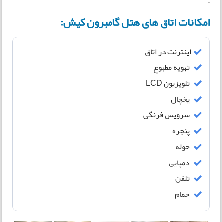
.
امکانات اتاق های هتل گامبرون کیش:
اینترنت در اتاق
تهویه مطبوع
تلویزیون LCD
یخچال
سرویس فرنگی
پنجره
حوله
دمپایی
تلفن
حمام