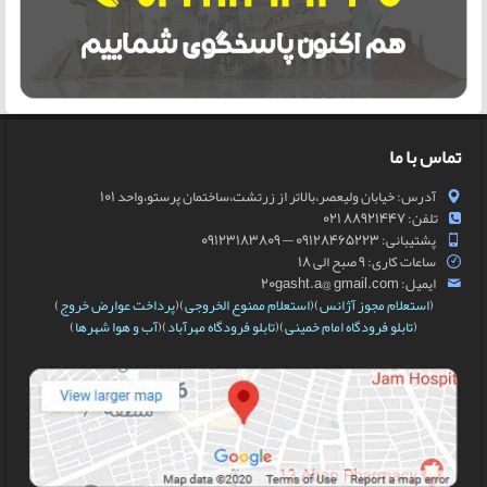
تماس با ما
آدرس: خیابان ولیعصر،بالاتر از زرتشت،ساختمان پرستو،واحد 101
تلفن: 88921447 021
پشتیبانی: 09128465223 — 09123183809
ساعات کاری: 9 صبح الی 18
ایمیل: 20gasht.a@ gmail.com
(
استعلام مجوز آژانس
)(
استعلام ممنوع الخروجی
)(
پرداخت عوارض خروج
)
(
تابلو فرودگاه امام خمینی
)(
تابلو فرودگاه مهرآباد
)(
آب و هوا شهرها
)