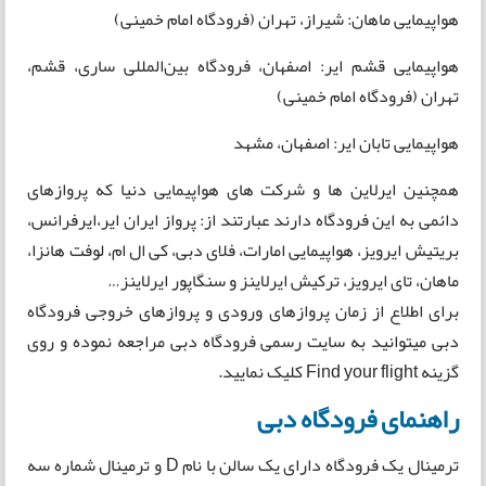
هواپیمایی ماهان: شیراز، تهران (فرودگاه امام خمینی)
هواپیمایی قشم ایر: اصفهان، فرودگاه بین‌المللی ساری، قشم،
تهران (فرودگاه امام خمینی)
هواپیمایی تابان ایر: اصفهان، مشهد
همچنین ایرلاین ها و شرکت های هواپیمایی دنیا که پروازهای
دائمی به این فرودگاه دارند عبارتند از: پرواز ایران ایر،ایرفرانس،
بریتیش ایرویز، هواپیمایی امارات، فلای دبی، کی ال ام، لوفت هانزا،
ماهان، تای ایرویز، ترکیش ایرلاینز و سنگاپور ایرلاینز…
برای اطلاع از زمان پروازهای ورودی و پروازهای خروجی فرودگاه
دبی میتوانید به سایت رسمی فرودگاه دبی مراجعه نموده و روی
گزینه Find your flight کلیک نمایید.
راهنمای فرودگاه دبی
ترمینال یک فرودگاه دارای یک سالن با نام D و ترمینال شماره سه