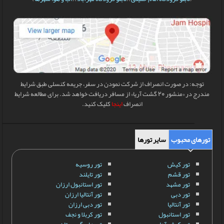
توجه: در صورت انصراف از شرکت نمودن در سفر، جریمه کنسلی طبق شرایط
مندرج در «منشور 20 گشت آریا» از مسافر دریافت خواهد شد. برای مطالعه شرایط
انصراف
اینجا
کلیک کنید.
تورهای محبوب
سایر تورها
تور کیش
تور روسیه
تور قشم
تور تایلند
تور مشهد
تور استانبول ارزان
تور دبی
تور آنتالیا ارزان
تور آنتالیا
تور دبی ارزان
تور استانبول
تور کربلا و نجف