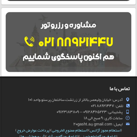
تماس با ما
آدرس: خیابان ولیعصر،بالاتر از زرتشت،ساختمان پرستو،واحد 101
تلفن: 88921447 021
پشتیبانی: 09128465223 — 09123183809
ساعات کاری: 9 صبح الی 18
ایمیل: 20gasht.a@ gmail.com
(
استعلام مجوز آژانس
)(
استعلام ممنوع الخروجی
)(
پرداخت عوارض خروج
)
(
تابلو فرودگاه امام خمینی
)(
تابلو فرودگاه مهرآباد
)(
آب و هوا شهرها
)