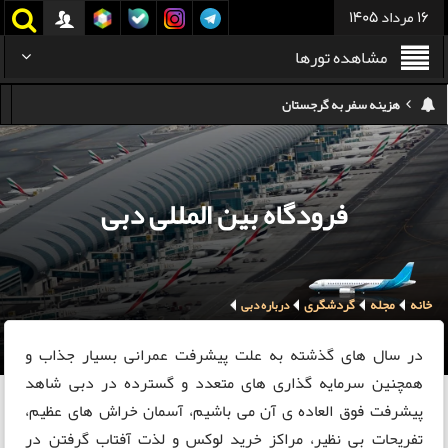
16 مرداد 1405
مشاهده تورها
هزینه سفر به تایلند
کدام هواپیمایی کدام ترمینال مهرآباد؟
استرداد بلیط هواپیما در شرایط جنگی
فرودگاه بین المللی دبی
هزینه تفریحات استانبول ۲۰۲۵
سفر به ارمنستان | دیدنی‌ها و تجربیات جذاب
خانه
مجله
گردشگری
معرفی بهترین غذاهای محلی و خیابانی دبی
درباره دبی
هزینه سفر به گرجستان
در سال های گذشته به علت پیشرفت عمرانی بسیار جذاب و
همچنین سرمایه گذاری های متعدد و گسترده در دبی شاهد
پیشرفت فوق العاده ی آن می باشیم، آسمان خراش های عظیم،
تفریحات بی نظیر، مراکز خرید لوکس و لذت آفتاب گرفتن در